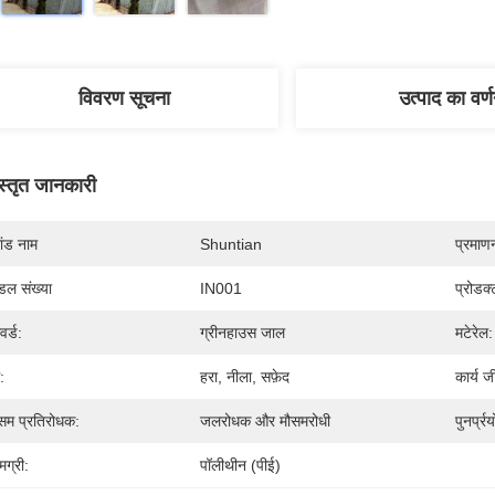
विवरण सूचना
उत्पाद का वर्
स्तृत जानकारी
रांड नाम
Shuntian
प्रमाण
डल संख्या
IN001
प्रोडक
वर्ड:
ग्रीनहाउस जाल
मटेरेल:
:
हरा, नीला, सफ़ेद
कार्य 
सम प्रतिरोधक:
जलरोधक और मौसमरोधी
पुनर्प्र
मग्री:
पॉलीथीन (पीई)