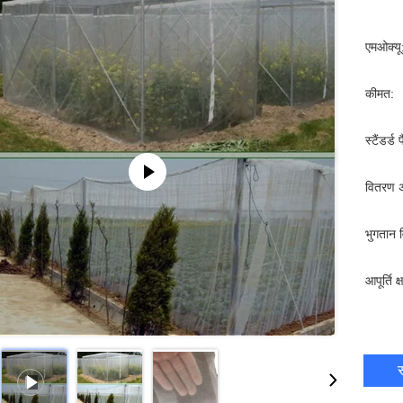
एमओक्यू
कीमत:
स्टैंडर्ड 
वितरण 
भुगतान व
आपूर्ति क
स