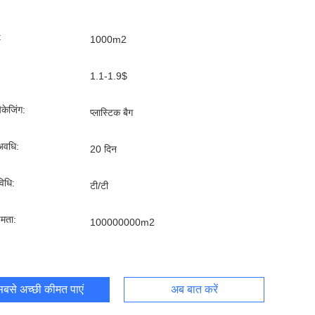
:
1000m2
1.1-1.9$
पैकेजिंग:
प्लास्टिक बैग
अवधि:
20 दिन
िधि:
टी/टी
्षमता:
100000000m2
बसे अच्छी कीमत पाएं
अब बात करें