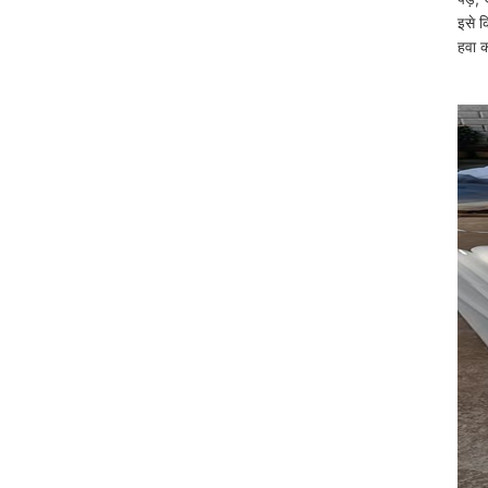
इसे क
हवा क