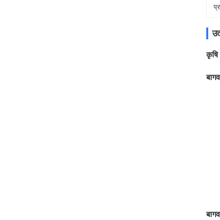
प्
उत
कृषि
बागव
बागव