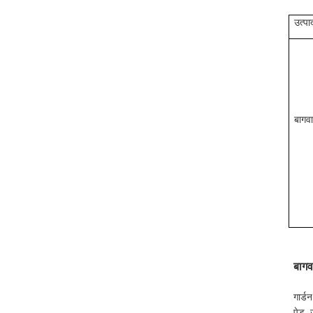
उत्पा
बागव
बागव
गार्ड
पेड़,