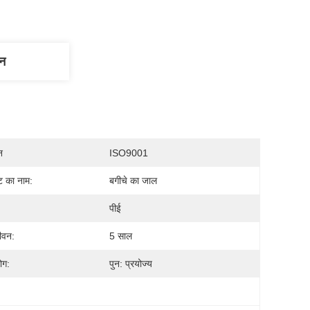
णन
न
ISO9001
्ट का नाम:
बगीचे का जाल
पीई
जीवन:
5 साल
योग:
पुन: प्रयोज्य