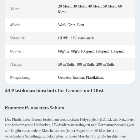
20 Mesh, 30 Mesh, 40 Mesh, 50 Mesh, 60
3Netz:
Mesh
4Farbe:
Weiß, Grün, Blau
5Material:
HDPE +UV stabilisierte
6Gewicht:
60g/m2, 80g/2.100g/m2, 120g/m2, 130g/m2
7Länge:
50 m/Rolle, 100 m/Rolle, 200 m/Rolle
8Verpackung:
Gewebte Taschen, Plastiktüten,
40 Plastikmaschinschutz für Gemüse und Obst
Kunststoff-Insekten-Schirm
Das Plastic Insect Screen besteht aus hochdichtem Polyethylen (HDPE), das Netz weist
eine hervorragende Haltbarkeit, UV-Widerstandsfähigkeit und Korrosionsbeständigkeit
auf.Es gibt verschiedene Maschenzahlen (in der Regel 20 ∼ 80 Maschen), um
verschiedene Schädlinge zu bekämpfen. Grobere Maschen für große Insekten wie