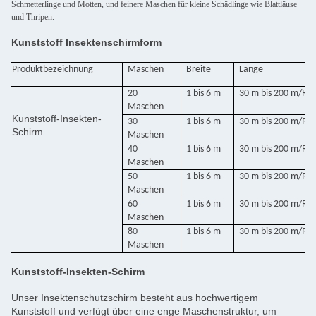
Schmetterlinge und Motten, und feinere Maschen für kleine Schädlinge wie Blattläuse
und Thripen.
Kunststoff Insektenschirmform
Produktbezeichnung
Maschen
Breite
Länge
20
1 bis 6 m
30 m bis 200 m/Rol
Maschen
Kunststoff-Insekten-
30
1 bis 6 m
30 m bis 200 m/Rol
Schirm
Maschen
40
1 bis 6 m
30 m bis 200 m/Rol
Maschen
50
1 bis 6 m
30 m bis 200 m/Rol
Maschen
60
1 bis 6 m
30 m bis 200 m/Rol
Maschen
80
1 bis 6 m
30 m bis 200 m/Rol
Maschen
Kunststoff-Insekten-Schirm
Unser Insektenschutzschirm besteht aus hochwertigem
Kunststoff und verfügt über eine enge Maschenstruktur, um