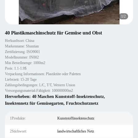
1
/
2
40 Plastikmaschinschutz für Gemüse und Obst
Herkunftsort: China
Markenname: Shuntian
Zertifizierung: ISO9001
Modellnummer: IN002
Min Bestellmenge: 1000m2
Preis: 1.1-1.9$
Verpackung Informationen: Plastiktüte oder Paletten
Lieferzeit: 15-20 Tage
Zahlungsbedingungen: L/C, T/T, Western Union
Versorgungsmaterial-Fähigkeit: 100000000m2
Hervorheben:
40 Maschen Kunststoff-Insektenschutz
,
Insektennetz für Gemüsegarten
,
Fruchtschutznetz
1Produkte:
Kunststoffinsektenschutz
2Stichwort:
landwirtschaftliches Netz