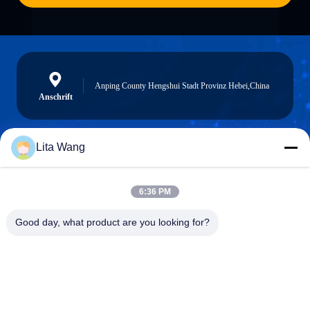
Anping County Hengshui Stadt Provinz Hebei,China
Anschrift
Lita Wang
lita@screenmeshnet.com
E-Mail
6:36 PM
Good day, what product are you looking for?
0086-13722831297
Telefon