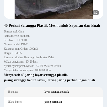
1
/
2
40 Perisai Serangga Plastik Mesh untuk Sayuran dan Buah
Tempat asal: Cina
Nama merek: Shuntian
Sertifikasi: ISO9001
Nomor model: DI002
Kuantitas min Order: 1000m2
Harga: 1.1-1.9$
Kemasan rincian: Kantong Plastik atau Palet
Waktu pengiriman: 15-20 hari
Syarat-syarat pembayaran: L/C,T/T,Western Union
Menyediakan kemampuan: 100000000m2
Menyoroti:
40 jaring layar serangga plastik
,
jaring serangga kebun sayur
,
Jaring jaring perlindungan buah
1bangga:
layar serangga plastik
2Kata kunci:
jaring pertanian