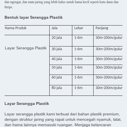
dan ngengat, dan mata jaring yang lebih halus untuk hama kecil seperti kutu daun dan
thrips.
Bentuk layar Serangga Plastik
Nama Produk
Jala
Lebar
Panjang
20 jala
1-6m
30m-200m/gulung
Layar Serangga Plastik
30 jala
1-6m
30m-200m/gulung
40 jala
1-6m
30m-200m/gulung
50 jala
1-6m
30m-200m/gulung
60 jala
1-6m
30m-200m/gulung
80 jala
1-6m
30m-200m/gulung
Layar Serangga Plastik
Layar serangga plastik kami terbuat dari bahan plastik premium,
dengan struktur jaring yang rapat untuk mencegah nyamuk, lalat,
dan hama lainnya memasuki ruangan. Menjaga kelancaran