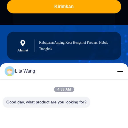
Kirimkan
Kabupaten Anping Kota Hengshui Provinsi Hebei,
Tiongkok
Alamat
Lita Wang
lita@screenmeshnet.com
E-mail
4:38 AM
Good day, what product are you looking for?
0086-13722831297
Telepon