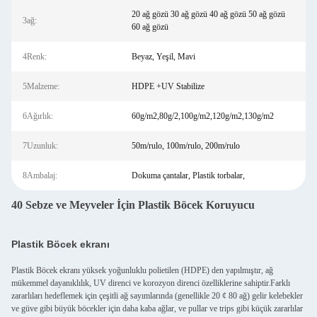
20 ağ gözü 30 ağ gözü 40 ağ gözü 50 ağ gözü
3ağ:
60 ağ gözü
4Renk:
Beyaz, Yeşil, Mavi
5Malzeme:
HDPE +UV Stabilize
6Ağırlık:
60g/m2,80g/2,100g/m2,120g/m2,130g/m2
7Uzunluk:
50m/rulo, 100m/rulo, 200m/rulo
8Ambalaj:
Dokuma çantalar, Plastik torbalar,
40 Sebze ve Meyveler İçin Plastik Böcek Koruyucu
Plastik Böcek ekranı
Plastik Böcek ekranı yüksek yoğunluklu polietilen (HDPE) den yapılmıştır, ağ
mükemmel dayanıklılık, UV direnci ve korozyon direnci özelliklerine sahiptir.Farklı
zararlıları hedeflemek için çeşitli ağ sayımlarında (genellikle 20 ¢ 80 ağ) gelir kelebekler
ve güve gibi büyük böcekler için daha kaba ağlar, ve pullar ve trips gibi küçük zararlılar