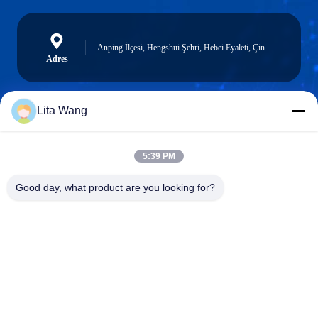
Anping İlçesi, Hengshui Şehri, Hebei Eyaleti, Çin
Adres
Lita Wang
lita@screenmeshnet.com
E-posta
5:39 PM
Good day, what product are you looking for?
0086-13722831297
Telefon
Anping County Shuntian Silk Screen Products