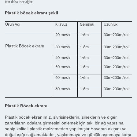
için daha ince ağlar.
Plastik böcek ekranı şekli
Ürün Adı
Kılavuz
Genişliği
Uzunluk
20 mesh
1-6m
30m-200m/rol
Plastik Böcek ekranı
30 mesh
1-6m
30m-200m/rol
40 mesh
1-6m
30m-200m/rol
50 mesh
1-6m
30m-200m/rol
60 mesh
1-6m
30m-200m/rol
80 mesh
1-6m
30m-200m/rol
Plastik Böcek ekranı
Plastik böcek ekranımız, sivrisineklerin, sineklerin ve diğer
zararlıların odalara girmesini önlemek için sıkı bir ağ yapısına
sahip kaliteli plastik malzemeden yapılmıştır.Havanın akışını ve
doğal ışığı sağlamaktadır., yaşlanmaya ve günlük aşınmaya karşı