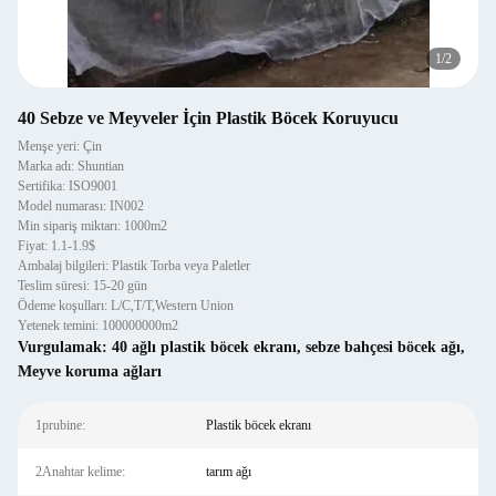
1
/
2
40 Sebze ve Meyveler İçin Plastik Böcek Koruyucu
Menşe yeri: Çin
Marka adı: Shuntian
Sertifika: ISO9001
Model numarası: IN002
Min sipariş miktarı: 1000m2
Fiyat: 1.1-1.9$
Ambalaj bilgileri: Plastik Torba veya Paletler
Teslim süresi: 15-20 gün
Ödeme koşulları: L/C,T/T,Western Union
Yetenek temini: 100000000m2
Vurgulamak:
40 ağlı plastik böcek ekranı
,
sebze bahçesi böcek ağı
,
Meyve koruma ağları
1prubine:
Plastik böcek ekranı
2Anahtar kelime:
tarım ağı