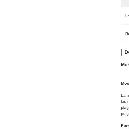
L
Re
D
Mos
Mos
La m
los 
plag
pulg
For