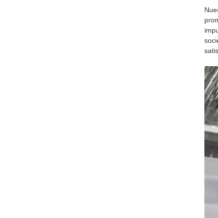
Nues
prom
impu
soci
sati