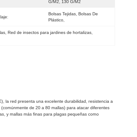
G/m2, 130 G/m2
Bolsas Tejidas, Bolsas De 
aje:
Plástico,
las
, 
Red de insectos para jardines de hortalizas
, 
), la red presenta una excelente durabilidad, resistencia a
la (comúnmente de 20 a 80 mallas) para atacar diferentes
las, y mallas más finas para plagas pequeñas como