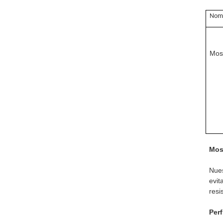
Nomb
Mosq
Mos
Nues
evit
resi
Perf