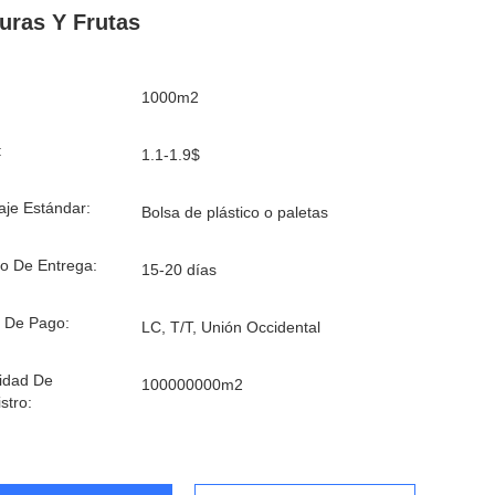
uras Y Frutas
1000m2
:
1.1-1.9$
je Estándar:
Bolsa de plástico o paletas
o De Entrega:
15-20 días
 De Pago:
LC, T/T, Unión Occidental
idad De
100000000m2
stro: