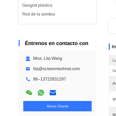
Geogrid plástico
Red de la sombra
Éntrenos en contacto con
I
Miss. Lita Wang
L
lita@screenmeshnet.com
Ce
86--13722831297
P
Ma
Ahora Charle
Ma