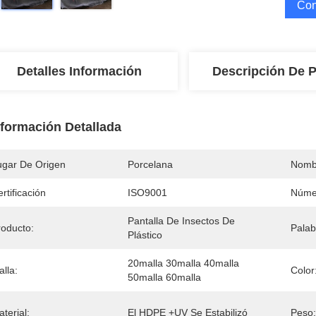
Con
Detalles Información
Descripción De 
nformación Detallada
ugar De Origen
Porcelana
Nomb
rtificación
ISO9001
Núme
Pantalla De Insectos De 
roducto:
Palab
Plástico
20malla 30malla 40malla 
lla:
Color
50malla 60malla
terial:
El HDPE +UV Se Estabilizó
Peso: