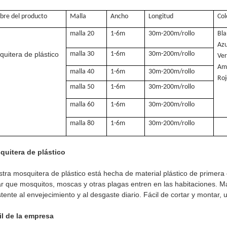
re del producto
Malla
Ancho
Longitud
Col
malla 20
1-6m
30m-200m/rollo
Bla
Azu
uitera de plástico
malla 30
1-6m
30m-200m/rollo
Ver
Ama
malla 40
1-6m
30m-200m/rollo
Ro
malla 50
1-6m
30m-200m/rollo
malla 60
1-6m
30m-200m/rollo
malla 80
1-6m
30m-200m/rollo
quitera de plástico
tra mosquitera de plástico está hecha de material plástico de primera
ar que mosquitos, moscas y otras plagas entren en las habitaciones. Man
stente al envejecimiento y al desgaste diario. Fácil de cortar y montar, u
il de la empresa