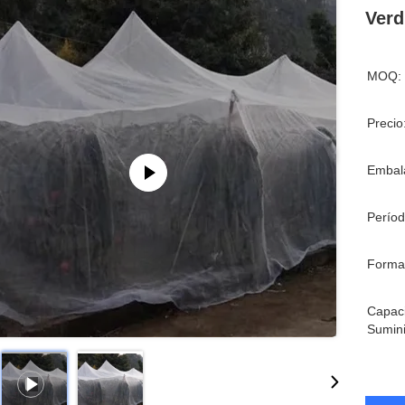
Verd
MOQ:
Precio
Embala
Períod
Forma
Capac
Sumini