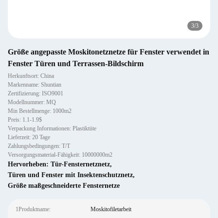
3
/
3
Größe angepasste Moskitonetznetze für Fenster verwendet in
Fenster Türen und Terrassen-Bildschirm
Herkunftsort: China
Markenname: Shuntian
Zertifizierung: ISO9001
Modellnummer: MQ
Min Bestellmenge: 1000m2
Preis: 1.1-1.9$
Verpackung Informationen: Plastiktüte
Lieferzeit: 20 Tage
Zahlungsbedingungen: T/T
Versorgungsmaterial-Fähigkeit: 10000000m2
Hervorheben:
Tür-Fensternetznetz
,
Türen und Fenster mit Insektenschutznetz
,
Größe maßgeschneiderte Fensternetze
1Produktname:
Moskitofiletarbeit