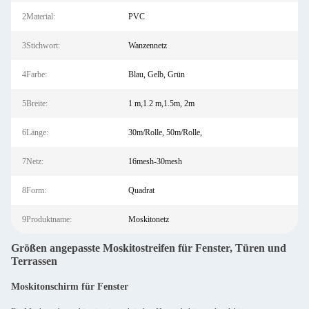
2Material:
PVC
3Stichwort:
Wanzennetz
4Farbe:
Blau, Gelb, Grün
5Breite:
1 m,1.2 m,1.5m, 2m
6Länge:
30m/Rolle, 50m/Rolle,
7Netz:
16mesh-30mesh
8Form:
Quadrat
9Produktname:
Moskitonetz
Größen angepasste Moskitostreifen für Fenster, Türen und
Terrassen
Moskitonschirm für Fenster