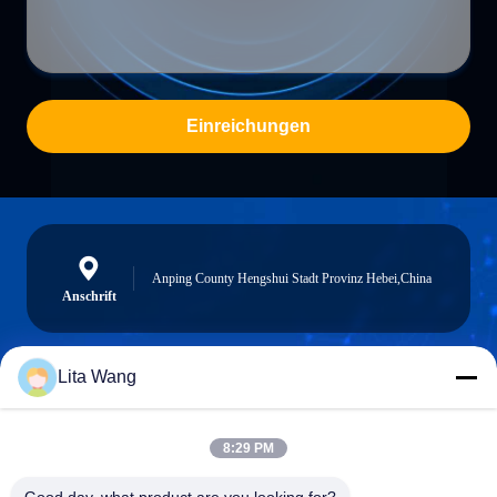
Einreichungen
Anping County Hengshui Stadt Provinz Hebei,China
Anschrift
Lita Wang
lita@screenmeshnet.com
E-Mail
8:29 PM