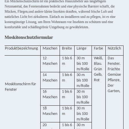
Ein Mückenschutzschirm ist ein praktisches Hauszubehör aus langlebigem
Netzmaterial, das Fensterrahmen bedeckt und eine physische Barriere schafft, die
Mücken, Fliegen,und andere kleine Insekten draußen, während frische Luft und
natürliches Licht frei zirkulieren. Einfach zu installieren und zu pflegen, ist es eine
kostengünstige Lösung, um Ihren Wohnraum vor Insekten zu schützen und eine
komfortable und schädlingsfreie Umgebung zu gewährleisten.
Moskitonschutzformular
Produktbezeichnung
Maschen
Breite
Länge
Farbe
Nützlich
12
1 bis 6
30 m
Weiß,
Das
Maschen
m
bis 100
Blau.
Fenster.
m/Rolle
Grün
Früchte
Gelb,
Gemüse
14
1 bis 6
30 m
Rot
Pflanze,
Maschen
m
bis 100
Moskitonschirm für
Der
m/Rolle
Fenster
Garten,
16
1 bis 6
30 m
Maschen
m
bis 100
m/Rolle
18
1 bis 6
30 m
Maschen
m
bis 100
m/Rolle
20
1 bis 6
30 m