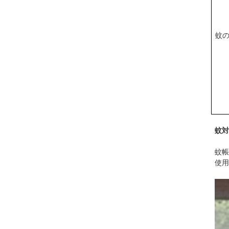
蚊
蚊対
蚊帳
使用