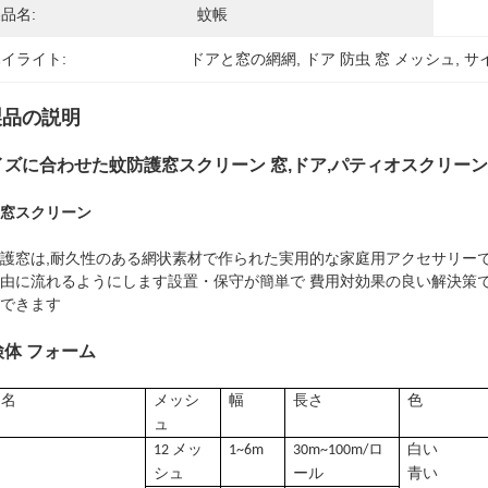
品名:
蚊帳
イライト:
ドアと窓の網網
, 
ドア 防虫 窓 メッシュ
, 
サ
製品の説明
イズに合わせた蚊防護窓スクリーン 窓,ドア,パティオスクリー
窓スクリーン
護窓は,耐久性のある網状素材で作られた実用的な家庭用アクセサリーです
由に流れるようにします設置・保守が簡単で 費用対効果の良い解決策で
できます
検体 フォーム
品名
メッシ
幅
長さ
色
ュ
12 メッ
1~6m
30m~100m/ロ
白い
シュ
ール
青い