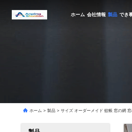
ホーム
会社情報
製品
でき
ホーム
>
製品
>
サイズ オーダーメイド 蚊帳 窓の網
製品