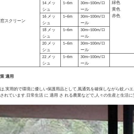
緑色
14 メッ
1~6m
30m~100m/ロ
黄色
シュ
ール
赤色
16 メッ
1~6m
30m~100m/ロ
の窓スクリーン
シュ
ール
18 メッ
1~6m
30m~100m/ロ
シュ
ール
20 メッ
1~6m
30m~100m/ロ
シュ
ール
22 メッ
1~6m
30m~100m/ロ
シュ
ール
策 適用
は,実用的で環境に優しい保護用品として,風通気を確保しながら蚊,ハエ
されています.日常生活 に 適用 さ れる農業などで,人々の生産と生活