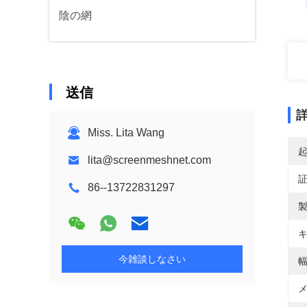
陰の網
送信
Miss. Lita Wang
lita@screenmeshnet.com
86--13722831297
製
キ
今雑談しなさい
幅
メ