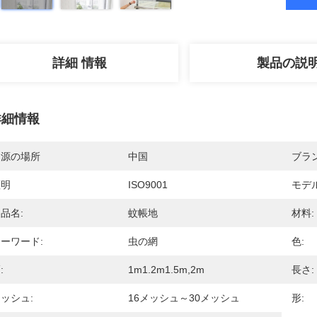
詳細 情報
製品の説
詳細情報
起源の場所
中国
ブラ
証明
ISO9001
モデ
品名:
蚊帳地
材料:
ーワード:
虫の網
色:
:
1m1.2m1.5m,2m
長さ:
ッシュ:
16メッシュ～30メッシュ
形: