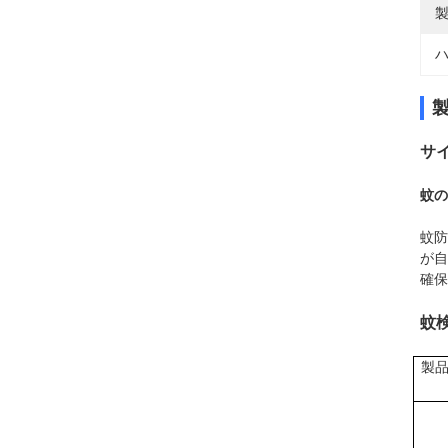
製
ハ
サ
蚊の
蚊防
が自
確保
蚊
製