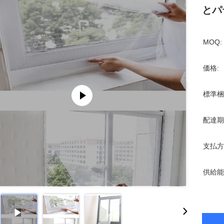
とパ
MOQ:
価格:
標準梱
配達期
支払方
供給能