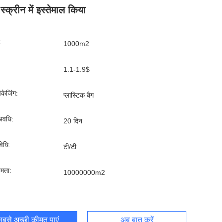
्क्रीन में इस्तेमाल किया
:
1000m2
1.1-1.9$
पैकेजिंग:
प्लास्टिक बैग
अवधि:
20 दिन
िधि:
टी/टी
्षमता:
10000000m2
बसे अच्छी कीमत पाएं
अब बात करें