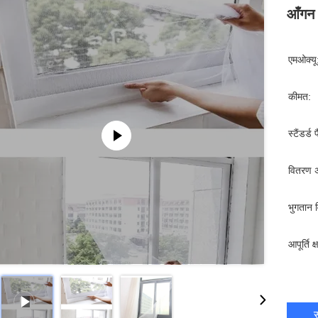
आँगन स
एमओक्यू
कीमत:
स्टैंडर्ड 
वितरण 
भुगतान व
आपूर्ति क
स