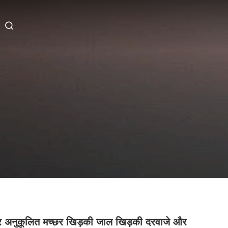
अनुकूलित मच्छर खिड़की जाल खिड़की दरवाजे और