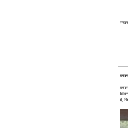
मच्छर
मच्छर
मच्छर
विभिन
है, ज