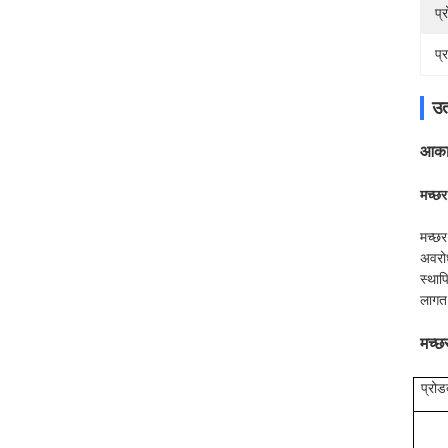
प्
प्
उत
आकार
मच्छर
मच्छर
अवरोध
स्था
लागत 
मच्छ
प्रोड