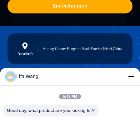
Einreichungen
Anping County Hengshui Stadt Provinz Hebei,China
Anschrift
Lita Wang
lita@screenmeshnet.com
E-Mail
5:48 PM
Good day, what product are you looking for?
0086-13722831297
Telefon