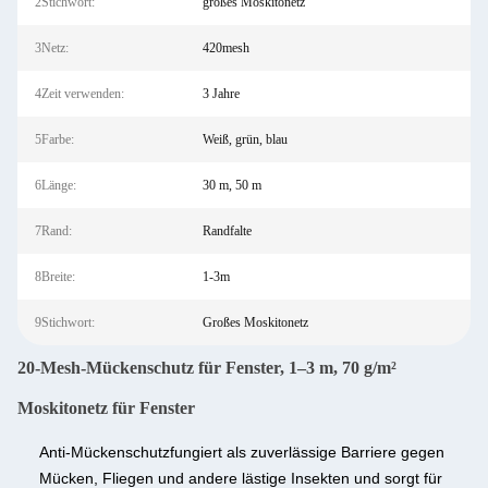
2Stichwort:
großes Moskitonetz
3Netz:
420mesh
4Zeit verwenden:
3 Jahre
5Farbe:
Weiß, grün, blau
6Länge:
30 m, 50 m
7Rand:
Randfalte
8Breite:
1-3m
9Stichwort:
Großes Moskitonetz
20-Mesh-Mückenschutz für Fenster, 1–3 m, 70 g/m²
Moskitonetz für Fenster
Anti-Mückenschutz
fungiert als zuverlässige Barriere gegen
Mücken, Fliegen und andere lästige Insekten und sorgt für