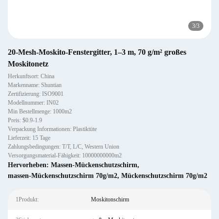
3
/
3
20-Mesh-Moskito-Fenstergitter, 1–3 m, 70 g/m² großes
Moskitonetz
Herkunftsort: China
Markenname: Shuntian
Zertifizierung: ISO9001
Modellnummer: IN02
Min Bestellmenge: 1000m2
Preis: $0.9-1.9
Verpackung Informationen: Plastiktüte
Lieferzeit: 15 Tage
Zahlungsbedingungen: T/T, L/C, Western Union
Versorgungsmaterial-Fähigkeit: 10000000000m2
Hervorheben:
Massen-Mückenschutzschirm
,
massen-Mückenschutzschirm 70g/m2
,
Mückenschutzschirm 70g/m2
1Produkt:
Moskitonschirm