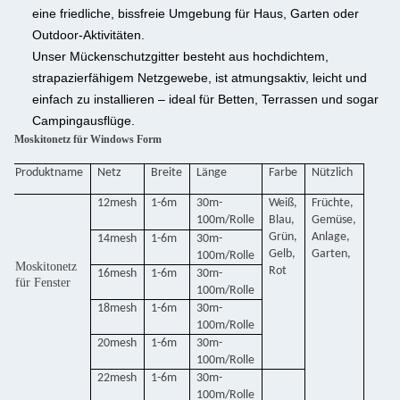
eine friedliche, bissfreie Umgebung für Haus, Garten oder
Outdoor-Aktivitäten.
Unser Mückenschutzgitter besteht aus hochdichtem,
strapazierfähigem Netzgewebe, ist atmungsaktiv, leicht und
einfach zu installieren – ideal für Betten, Terrassen und sogar
Campingausflüge.
Moskitonetz für Windows Form
Produktname
Netz
Breite
Länge
Farbe
Nützlich
12mesh
1-6m
30m-
Weiß,
Früchte,
100m/Rolle
Blau,
Gemüse,
Grün,
Anlage,
14mesh
1-6m
30m-
Gelb,
Garten,
100m/Rolle
Moskitonetz
Rot
16mesh
1-6m
30m-
für Fenster
100m/Rolle
18mesh
1-6m
30m-
100m/Rolle
20mesh
1-6m
30m-
100m/Rolle
22mesh
1-6m
30m-
100m/Rolle