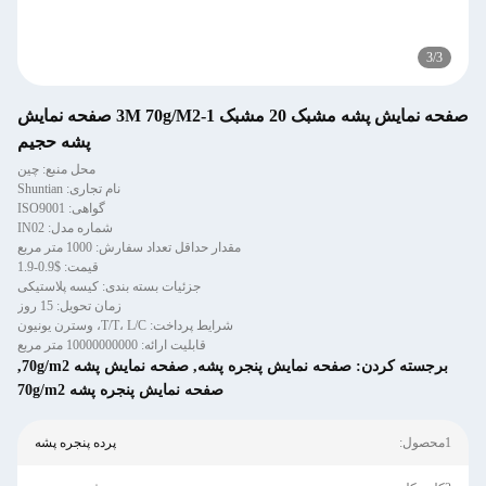
3
/
3
صفحه نمایش پشه مشبک 20 مشبک 1-3M 70g/M2 صفحه نمایش
پشه حجیم
محل منبع: چین
نام تجاری: Shuntian
گواهی: ISO9001
شماره مدل: IN02
مقدار حداقل تعداد سفارش: 1000 متر مربع
قیمت: $0.9-1.9
جزئیات بسته بندی: کیسه پلاستیکی
زمان تحویل: 15 روز
شرایط پرداخت: T/T، L/C، وسترن یونیون
قابلیت ارائه: 10000000000 متر مربع
برجسته کردن:
صفحه نمایش پنجره پشه
,
صفحه نمایش پشه 70g/m2
,
صفحه نمایش پنجره پشه 70g/m2
1محصول:
پرده پنجره پشه