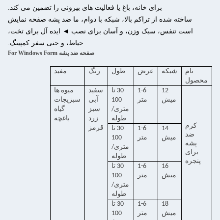
برای خانه، باغ یا فعالیت های بیرونی را تضمین می کند.
ساخته شده از تراکم بالا، شبکه با دوام، ما ضد پشه صفحه نمایش
است تنفس، سبک وزن، و آسان برای نصب ◄ ایده آل برای تخت،
حیاط، و حتی سفر کمپینگ.
صفحه ضد پشه For Windows Form
نام
شبکه
عرض
طول
رنگ
مفید
محصول
12
1-6
30 تا
سفيد
میوه ها
ميش
متر
100
آبی
سبزیجات
متری/
سبز
گیاه
طوله
زرد
باغچه
کرم
قرمز
14
1-6
30 تا
ضد
ميش
متر
100
پشه
متری/
برای
طوله
پنجره
16
1-6
30 تا
ميش
متر
100
متری/
طوله
18
1-6
30 تا
ميش
متر
100