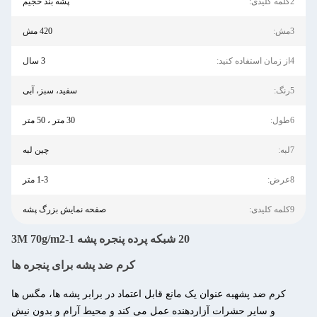
2کلمه کلیدی:
پشه بند حجیم
3مش:
420 مش
4از زمان استفاده کنید:
3 سال
5رنگ:
سفید، سبز، آبی
6طول:
30 متر ، 50 متر
7لبه:
چین لبه
8عرض:
1-3 متر
9کلمه کلیدی:
صفحه نمایش بزرگ پشه
20 شبكه پرده پنجره پشه 1-3M 70g/m2
کرم ضد پشه برای پنجره ها
کرم ضد پشه
به عنوان یک مانع قابل اعتماد در برابر پشه ها، مگس ها
و سایر حشرات آزاردهنده عمل می کند و محیط آرام و بدون نیش