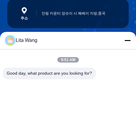
안핑 카운티 앙슈이 시 헤베이 지방,중국
주소
Lita Wang
lita@screenmeshnet.com
이메일
9:51 AM
Good day, what product are you looking for?
0086-13722831297
전화
Anping County Shuntian Silk Screen Products
Co., Ltd.