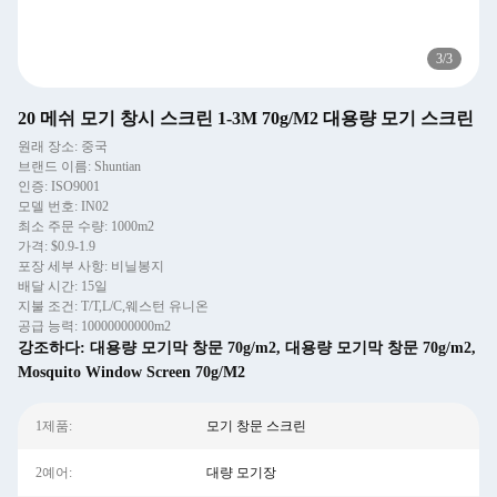
3
/
3
20 메쉬 모기 창시 스크린 1-3M 70g/M2 대용량 모기 스크린
원래 장소: 중국
브랜드 이름: Shuntian
인증: ISO9001
모델 번호: IN02
최소 주문 수량: 1000m2
가격: $0.9-1.9
포장 세부 사항: 비닐봉지
배달 시간: 15일
지불 조건: T/T,L/C,웨스턴 유니온
공급 능력: 10000000000m2
강조하다:
대용량 모기막 창문 70g/m2
,
대용량 모기막 창문 70g/m2
,
Mosquito Window Screen 70g/M2
1제품:
모기 창문 스크린
2예어:
대량 모기장