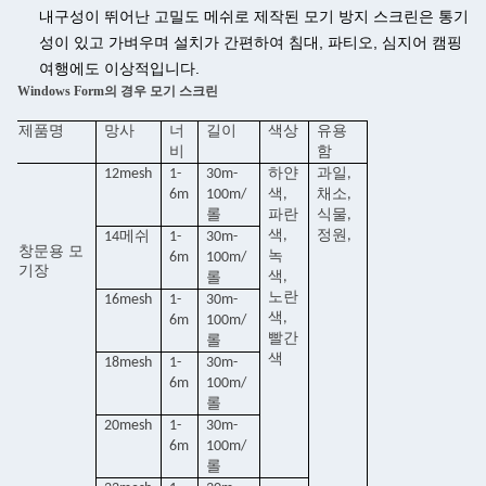
내구성이 뛰어난 고밀도 메쉬로 제작된 모기 방지 스크린은 통기
성이 있고 가벼우며 설치가 간편하여 침대, 파티오, 심지어 캠핑
여행에도 이상적입니다.
Windows Form의 경우 모기 스크린
제품명
망사
너
길이
색상
유용
비
함
12mesh
1-
30m-
하얀
과일,
6m
100m/
색,
채소,
롤
파란
식물,
색,
정원,
14메쉬
1-
30m-
창문용 모
녹
6m
100m/
기장
색,
롤
노란
16mesh
1-
30m-
색,
6m
100m/
빨간
롤
색
18mesh
1-
30m-
6m
100m/
롤
20mesh
1-
30m-
6m
100m/
롤