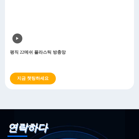
평직 22메쉬 플라스틱 방충망
지금 챗팅하세요
연락하다