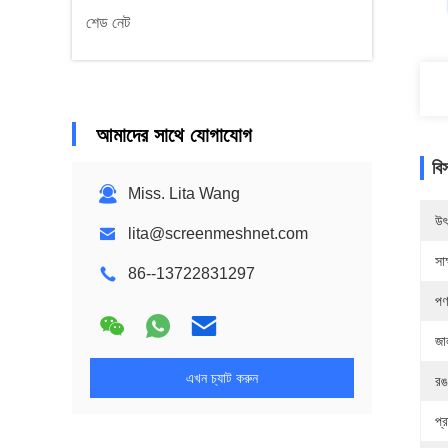
শেড নেট
আমাদের সাথে যোগাযোগ
বি
Miss. Lita Wang
উৎ
lita@screenmeshnet.com
সাক
86--13722831297
পণ
জা
এখন চ্যাট করুন
রঙ
প্র