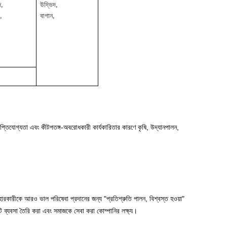
জ,
উদ্ভিদ,
,
বাগান,
াপ্তিযোগ্যতা এবং কীটপতঙ্গ-অবরোধকারী কার্যকারিতার কারণে কৃষি, উদ্যানপালন,
হারকারীকে আরও ভাল পরিষেবা প্রদানের জন্য "প্রতিশ্রুতি পালন, বিশ্বস্ত হওয়া"
ি ব্যবসা তৈরি করা এবং সমাজকে সেবা করা কোম্পানির লক্ষ্য।