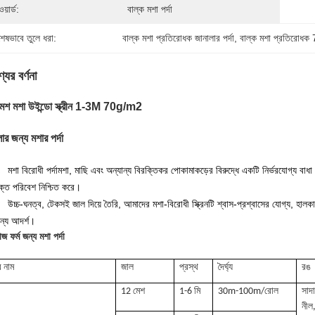
য়ার্ড:
বাল্ক মশা পর্দা
শেষভাবে তুলে ধরা:
বাল্ক মশা প্রতিরোধক জানালার পর্দা
, 
বাল্ক মশা প্রতিরোধ
যের বর্ণনা
েশ মশা উইন্ডো স্ক্রীন 1-3M 70g/m2
ার জন্য মশার পর্দা
মশা বিরোধী পর্দা
মশা, মাছি এবং অন্যান্য বিরক্তিকর পোকামাকড়ের বিরুদ্ধে একটি নির্ভরযোগ্য বাধা হ
ুক্ত পরিবেশ নিশ্চিত করে।
উচ্চ-ঘনত্ব, টেকসই জাল দিয়ে তৈরি, আমাদের মশা-বিরোধী স্ক্রিনটি শ্বাস-প্রশ্বাসের যোগ্য, হ
ন্য আদর্শ।
জ ফর্ম জন্য মশা পর্দা
র নাম
জাল
প্রস্থ
দৈর্ঘ্য
রঙ
12 মেশ
1-6 মি
30m-100m/রোল
সাদা
নীল