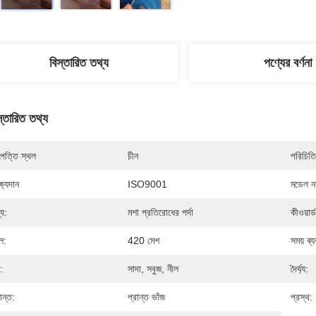
বিস্তারিত তথ্য
পণ্যের বর্ণনা
স্তারিত তথ্য
পত্তি স্থল
চীন
পরিচিতি
্ষ্যদান
ISO9001
মডেল নম
্য:
মশা প্রতিরোধের পর্দা
কীওয়ার্ড
ল:
420 মেশ
সময় ব্
:
সাদা, সবুজ, নীল
দৈর্ঘ্য:
ান্ত:
প্রান্ত ভাঁজ
প্রস্থ: