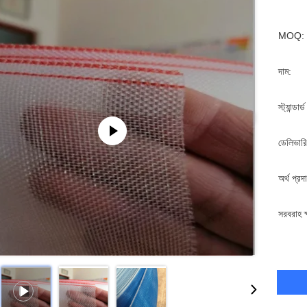
MOQ:
দাম:
স্ট্যান্ডার
ডেলিভারি
অর্থ প্রদ
সরবরাহ ক