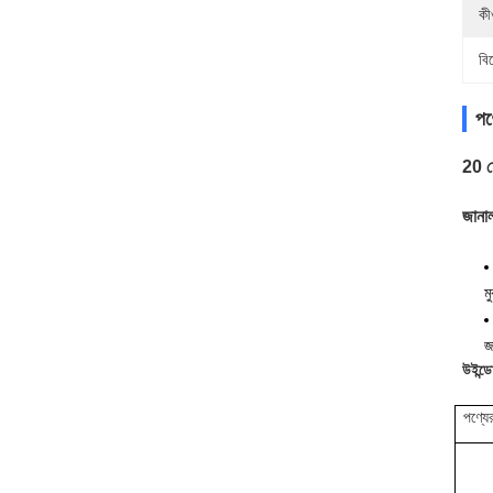
কীও
বি
পণ্
20 ম
জানাল
ম
জ
উইন্ডো
পণ্যে