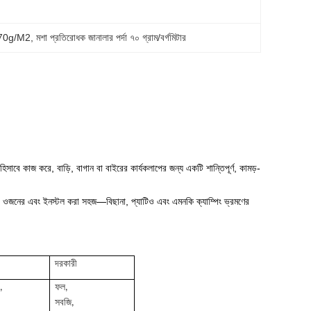
ক 70g/M2
, 
মশা প্রতিরোধক জানালার পর্দা ৭০ গ্রাম/বর্গমিটার
িসাবে কাজ করে, বাড়ি, বাগান বা বাইরের কার্যকলাপের জন্য একটি শান্তিপূর্ণ, কামড়-
ালকা ওজনের এবং ইনস্টল করা সহজ—বিছানা, প্যাটিও এবং এমনকি ক্যাম্পিং ভ্রমণের
দরকারী
,
ফল,
,
সবজি,