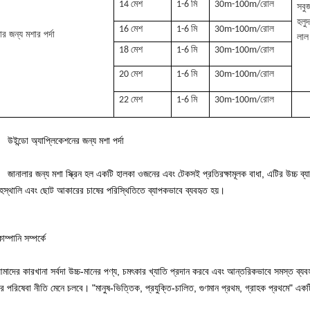
14 মেশ
1-6 মি
30m-100m/রোল
সবু
হলুদ
16 মেশ
1-6 মি
30m-100m/রোল
ার জন্য মশার পর্দা
লাল
18 মেশ
1-6 মি
30m-100m/রোল
20 মেশ
1-6 মি
30m-100m/রোল
22 মেশ
1-6 মি
30m-100m/রোল
উইন্ডো অ্যাপ্লিকেশনের জন্য মশা পর্দা
জানালার জন্য মশা স্ক্রিন হল একটি হালকা ওজনের এবং টেকসই প্রতিরক্ষামূলক বাধা, এটির উচ্চ ব্য
ৃহস্থালি এবং ছোট আকারের চাষের পরিস্থিতিতে ব্যাপকভাবে ব্যবহৃত হয়।
োম্পানি সম্পর্কে
মাদের কারখানা সর্বদা উচ্চ-মানের পণ্য, চমৎকার খ্যাতি প্রদান করবে এবং আন্তরিকভাবে সমস্ত ব্যব
র পরিষেবা নীতি মেনে চলবে। "মানুষ-ভিত্তিক, প্রযুক্তি-চালিত, গুণমান প্রথম, গ্রাহক প্রথমে" একট