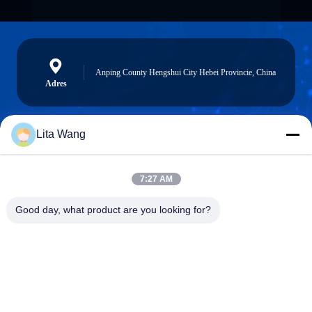
Anping County Hengshui City Hebei Provincie, China
Adres
Lita Wang
lita@screenmeshnet.com
E-mail
7:27 AM
Good day, what product are you looking for?
0086-13722831297
Telefoon