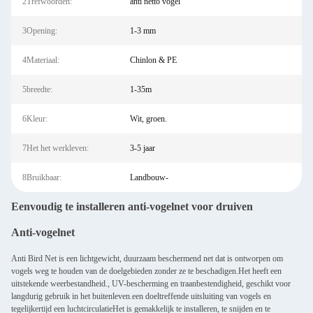
2Trefwoorden:
anti netto vogel
3Opening:
1-3 mm
4Materiaal:
Chinlon & PE
5breedte:
1-35m
6Kleur:
Wit, groen.
7Het het werkleven:
3-5 jaar
8Bruikbaar:
Landbouw-
Eenvoudig te installeren anti-vogelnet voor druiven
Anti-vogelnet
Anti Bird Net is een lichtgewicht, duurzaam beschermend net dat is ontworpen om
vogels weg te houden van de doelgebieden zonder ze te beschadigen.Het heeft een
uitstekende weerbestandheid., UV-bescherming en traanbestendigheid, geschikt voor
langdurig gebruik in het buitenleven.een doeltreffende uitsluiting van vogels en
tegelijkertijd een luchtcirculatieHet is gemakkelijk te installeren, te snijden en te