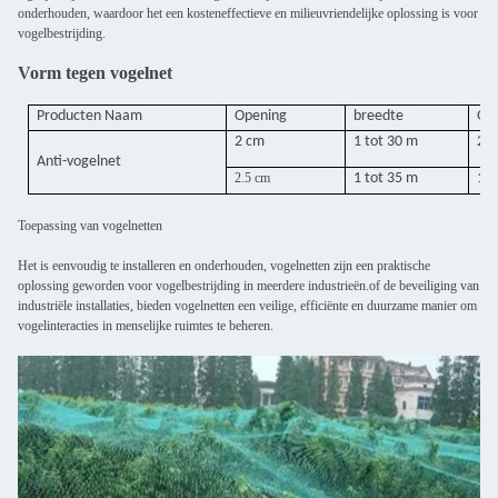
onderhouden, waardoor het een kosteneffectieve en milieuvriendelijke oplossing is voor
vogelbestrijding.
Vorm tegen vogelnet
Producten
Naam
Opening
breedte
Ge
2 cm
1 tot 30 m
20
Anti-vogelnet
2.5 cm
1 tot 35 m
14
Toepassing van vogelnetten
Het is eenvoudig te installeren en onderhouden, vogelnetten zijn een praktische
oplossing geworden voor vogelbestrijding in meerdere industrieën.of de beveiliging van
industriële installaties, bieden vogelnetten een veilige, efficiënte en duurzame manier om
vogelinteracties in menselijke ruimtes te beheren.