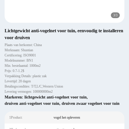
3
/
3
Lichtgewicht anti-vogelnet voor tuin, eenvoudig te installeren
voor druiven
Plaats van herkomst: China
Merknaam: Shuntian
Certificering: ISO9001
Modelnummer: BN1
Min. bestelaantal: 1000m2
Prijs: 0.7-1.2$
Verpakking Details: plastic zak
Levertijd: 20 dagen
Betalingscondities: T/T,L/C,Western Union
Levering vermogen: 100000000m2
Markeren:
lichtgewicht anti-vogelnet voor tuin
,
druiven anti-vogelnet voor tuin
,
druiven zwaar vogelnet voor tuin
1Product:
vogel het opleveren