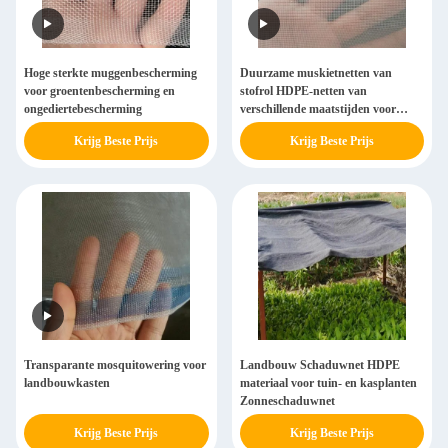
Hoge sterkte muggenbescherming
Duurzame muskietnetten van
voor groentenbescherming en
stofrol HDPE-netten van
ongediertebescherming
verschillende maatstijden voor
ramen
Krijg Beste Prijs
Krijg Beste Prijs
Transparante mosquitowering voor
Landbouw Schaduwnet HDPE
landbouwkasten
materiaal voor tuin- en kasplanten
Zonneschaduwnet
Krijg Beste Prijs
Krijg Beste Prijs