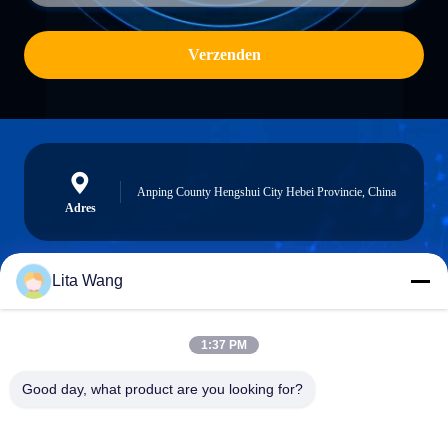
Verzenden
Anping County Hengshui City Hebei Provincie, China
Adres
Lita Wang
lita@screenmeshnet.com
E-mail
1:37 PM
Good day, what product are you looking for?
0086-13722831297
Telefoon