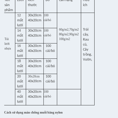
Tên
Lưới
Kích
Bó
Cân nặng
Hữu
sản
thước
ích
phẩm
12
30x20cm
100
cái/bó
mắt
40x20cm
lưới
60g/m2,70g/m2
Trái
14
30x20cm
100
80g/m2,90g/m2
cây,
cái/bó
mắt
40x20cm
Túi
100g/m2
Rau
lưới
lưới
củ,
16
30x20cm
100
nhựa
Cây
mắt
40x20cm
cái/bó
trồng,
lưới
Vườn,
18
30x20cm
100
mắt
40x20cm
cái/bó
lưới
20
30x20cm
100
40x20cm
mắt
cái/bó
lưới
40
30x20cm
100
cái/bó
mắt
40x20cm
lưới
Cách sử dụng màn chống muỗi bằng nylon