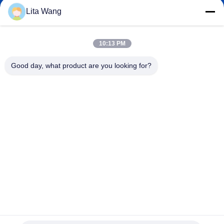
Lita Wang
lita@screenmeshnet.com
Email
10:13 PM
Good day, what product are you looking for?
0086-13722831297
Điện thoại
Anping County Shuntian Silk Screen Products
Co., Ltd.
Anping County Shuntian Silk Screen Products Co., Ltd.