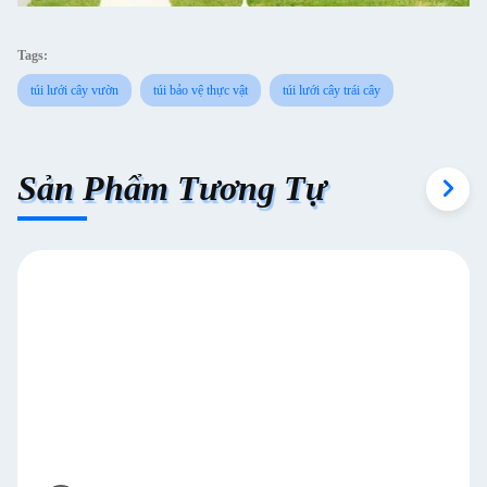
Tags:
túi lưới cây vườn
túi bảo vệ thực vật
túi lưới cây trái cây
Sản Phẩm Tương Tự