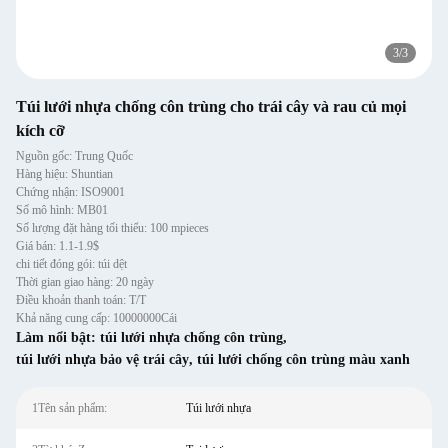
3
/
3
Túi lưới nhựa chống côn trùng cho trái cây và rau củ mọi
kích cỡ
Nguồn gốc: Trung Quốc
Hàng hiệu: Shuntian
Chứng nhận: ISO9001
Số mô hình: MB01
Số lượng đặt hàng tối thiểu: 100 mpieces
Giá bán: 1.1-1.9$
chi tiết đóng gói: túi dệt
Thời gian giao hàng: 20 ngày
Điều khoản thanh toán: T/T
Khả năng cung cấp: 10000000Cái
Làm nổi bật:
túi lưới nhựa chống côn trùng
,
túi lưới nhựa bảo vệ trái cây
,
túi lưới chống côn trùng màu xanh
1Tên sản phẩm:
Túi lưới nhựa