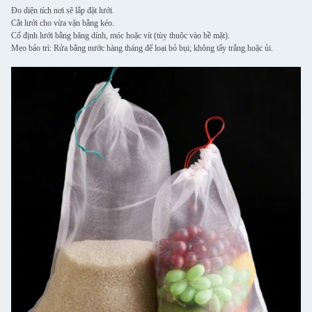
Đo diện tích nơi sẽ lắp đặt lưới.
Cắt lưới cho vừa vặn bằng kéo.
Cố định lưới bằng băng dính, móc hoặc vít (tùy thuộc vào bề mặt).
Mẹo bảo trì: Rửa bằng nước hàng tháng để loại bỏ bụi; không tẩy trắng hoặc ủi.