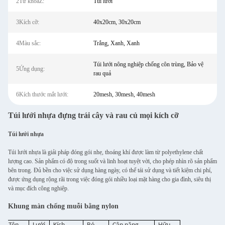
2Từ khóaZ:
Tui lươi
3Kích cỡ:
40x20cm, 30x20cm
4Màu sắc:
Trắng, Xanh, Xanh
Túi lưới nông nghiệp chống côn trùng, Bảo vệ
5Ứng dụng:
rau quả
6Kích thước mắt lưới:
20mesh, 30mesh, 40mesh
Túi lưới nhựa đựng trái cây và rau củ mọi kích cỡ
Túi lưới nhựa
Túi lưới nhựa là giải pháp đóng gói nhẹ, thoáng khí được làm từ polyethylene chất
lượng cao. Sản phẩm có độ trong suốt và linh hoạt tuyệt vời, cho phép nhìn rõ sản phẩm
bên trong. Đủ bền cho việc sử dụng hàng ngày, có thể tái sử dụng và tiết kiệm chi phí,
được ứng dụng rộng rãi trong việc đóng gói nhiều loại mặt hàng cho gia đình, siêu thị
và mục đích công nghiệp.
Khung màn chống muỗi bằng nylon