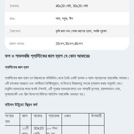
3আকার:
40x20 সেমি, 30x20 সেমি
4রঙ:
সাদা, সবুজ, নীল
5আবেদন:
কৃষি জাল ফল পোকা জালের ব্যাগ, সবজি সুরক্ষা
6জাল আকার:
20মেশ,30মেশ,40মেশ
ফল ও শাকসবজি প্লাস্টিকের জাল ব্যাগ যে কোন আকারের
প্লাস্টিকের জাল ব্যাগ
প্লাস্টিকের জাল ব্যাগ হল উচ্চমানের পলিথিলিন থেকে তৈরি একটি হালকা ও শ্বাস প্রশ্বাসের প্যাকেজিং সমাধান।
এটি চমৎকার স্বচ্ছতা এবং নমনীয়তা বৈশিষ্ট্যযুক্ত, যা ভিতরে বিষয়বস্তু সহজে দৃশ্যমান করার অনুমতি দেয়।
দৈনন্দিন ব্যবহারের জন্য যথেষ্ট টেকসই, এটি পুনরায় ব্যবহারযোগ্য এবং সাশ্রয়ী মূল্যের, ব্যাপকভাবে হোম,
সুপারমার্কেট এবং শিল্প উদ্দেশ্যে বিভিন্ন আইটেম প্যাকেজিং ব্যবহৃত হয়।
নাইলন উইন্ডো স্ক্রিন ফর্ম
পণ্যের
জাল
আকার
প্যাকেজ
ওজন
উপকারী
নাম
১২টি
30x20
১০০ পিক/
বাণ্ডেল