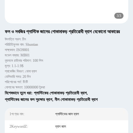
3
/
3
ফল ও সবজির প্লাস্টিক জালের পোকামাকড় প্রতিরোধী ব্যাগ যেকোনো আকারের
উৎপত্তি স্থল: চীন
পরিচিতিমুলক নাম: Shuntian
সাক্ষ্যদান: ISO9001
মডেল নম্বার: MB01
ন্যূনতম চাহিদার পরিমাণ: 100 পিস
মূল্য: 1.1-1.9$
প্যাকেজিং বিবরণ: বোনা ব্যাগ
ডেলিভারি সময়: 20 দিন
পরিশোধের শর্ত: টি/টি
যোগানের ক্ষমতা: 10000000 টুকরা
বিশেষভাবে তুলে ধরা:
প্লাস্টিকের পোকামাকড় প্রতিরোধী ব্যাগ
,
প্লাস্টিকের জালের ফল সুরক্ষার ব্যাগ
,
নীল পোকামাকড় প্রতিরোধী ব্যাগ
1পণ্যের নাম:
প্লাস্টিকের জাল ব্যাগ
2KeywordZ:
ব্যাগ জাল