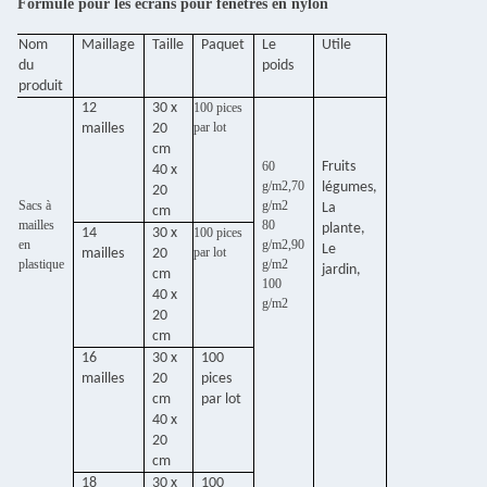
Formule pour les écrans pour fenêtres en nylon
Nom
Maillage
Taille
Paquet
Le
Utile
du
poids
produit
12
30 x
100 pices
par lot
mailles
20
cm
60
Fruits
40 x
g/m2,70
légumes,
20
Sacs à
g/m2
La
cm
mailles
80
plante,
14
30 x
100 pices
en
g/m2,90
Le
par lot
mailles
20
plastique
g/m2
jardin,
cm
100
40 x
g/m2
20
cm
16
30 x
100
mailles
20
pices
cm
par lot
40 x
20
cm
18
30 x
100