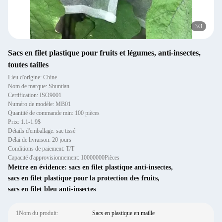
3
/
3
Sacs en filet plastique pour fruits et légumes, anti-insectes,
toutes tailles
Lieu d'origine: Chine
Nom de marque: Shuntian
Certification: ISO9001
Numéro de modèle: MB01
Quantité de commande min: 100 pièces
Prix: 1.1-1.9$
Détails d'emballage: sac tissé
Délai de livraison: 20 jours
Conditions de paiement: T/T
Capacité d'approvisionnement: 10000000Pièces
Mettre en évidence:
sacs en filet plastique anti-insectes
,
sacs en filet plastique pour la protection des fruits
,
sacs en filet bleu anti-insectes
1Nom du produit:
Sacs en plastique en maille