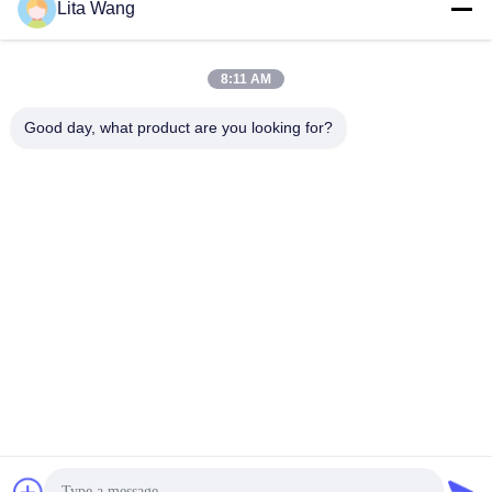
Lita Wang
lita@screenmeshnet.com
Email
8:11 AM
Good day, what product are you looking for?
0086-13722831297
Téléphone
Anping County Shuntian Silk Screen Products
Co., Ltd.
Anping County Shuntian Silk Screen Products Co., Ltd.