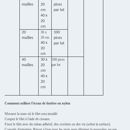
mailles
20
pices
cm
par lot
40 x
20
cm
20
30 x
100
20 cm
mailles
pices
40 x
par lot
20
cm
40
30 x
100 pices
par lot
mailles
20
cm
40 x
20
cm
Comment utiliser l'écran de fenêtre en nylon
Mesurer la zone où le filet sera installé.
Coupez le filet à l'aide de ciseaux.
Fixez le filet avec du ruban adhésif, des crochets ou des vis (selon la surface).
Conseils d'entretien: Rincer à l'eau tous les mois pour éliminer la poussière; ne pas