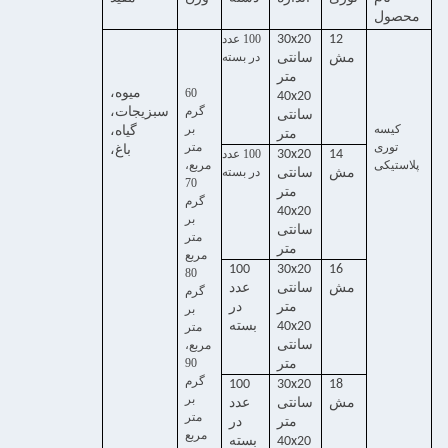
محصول
12
30x20
100 عدد
در بسته
مش
سانتی
متر
60
میوه،
40x20
گرم
سبزیجات،
سانتی
کیسه
بر
گیاه،
متر
توری
متر
باغ،
14
30x20
100 عدد
پلاستیکی
مربع،
در بسته
مش
سانتی
70
متر
گرم
40x20
بر
سانتی
متر
متر
مربع
100
30x20
16
80
مش
سانتی
عدد
گرم
متر
در
بر
40x20
بسته
متر
سانتی
مربع،
90
متر
گرم
100
30x20
18
بر
مش
سانتی
عدد
متر
متر
در
مربع
40x20
بسته