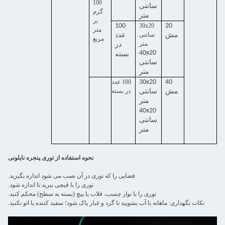
100
سانتی
گرم
متر
بر
100
30x20
20
متر
سانتی
مش
عدد
مربع
متر
در
40x20
بسته
سانتی
متر
40
30x20
100 عدد
در بسته
مش
سانتی
متر
40x20
سانتی
متر
نحوه استفاده از توری پنجره نایلونی
فضایی را که توری در آن نصب می شود اندازه بگیرید.
توری را با قیچی ببرید تا اندازه شود.
توری را با نوار چسب، قلاب یا پیچ (بسته به سطح) محکم کنید.
نکات نگهداری: ماهانه با آب بشویید تا گرد و غبار پاک شود؛ سفید کننده یا اتو نکنید.