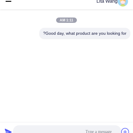
Lita Wang
lita@screenmeshnet.com
ایمیل
1:11 AM
Good day, what product are you looking for?
0086-13722831297
تلفن
Anping County Shuntian Silk Screen Products
Co., Ltd.
Anping County Shuntian Silk Screen Products Co., Ltd.
بهترین قیمت رو بدست بیار
حالا حرف بزن