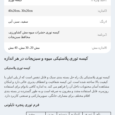
2کلید واژه Z:
کیسه توری
3اندازه:
40x20cm، 30x20cm
4رنگ:
سفید، سبز، آبی
کیسه توری حشرات میوه مش کشاورزی،
5برنامه:
محافظ سبزیجات
6اندازه مش:
مش 20، 30 مش، 40 مش
کیسه توری پلاستیکی میوه و سبزیجات در هر اندازه
کیسه توری پلاستیکی
کیسه توری پلاستیکی یک راه حل بسته بندی سبک و قابل تنفس است که از پلی اتیلن با
کیفیت بالا ساخته شده است. این کیسه شفافیت و انعطاف پذیری عالی دارد و امکان
مشاهده آسان محتویات داخل آن را فراهم می کند. به اندازه کافی بادوام برای استفاده
روزمره، قابل استفاده مجدد و مقرون به صرفه است و به طور گسترده در بسته بندی
اقلام مختلف برای مصارف خانگی، سوپرمارکتی و صنعتی کاربرد دارد.
فرم توری پنجره نایلونی
نام
توری
اندازه
دسته
وزن
مفید