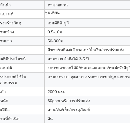
อสินค้า
ตาข่ายสวน
ซุ่นเทียน
่อแบรนด์
รงสร้างวัสดุ
เอชดีพีอี+ยูวี
ามกว้าง
0.5-10ม
ามยาว
50-300ม
สีขาว/เหลือง/เขียว/แดง/น้ำเงิน/การปรับแต่ง
วิตที่มีประโยชน์
สามารถเข้าถึงได้ 3-5 ปี
ณสมบัติ
ระบายอากาศได้ดี/กันแมลงและนก/ทนต่อรังสียูวี
รประยุกต์ใช้ใน
เกษตรกรรม; อุตสาหกรรมการเพาะปลูก อุตสาห
ตสาหกรรม
นต่ำ
2000 ตรม
ำหนัก
60gsm หรือการปรับแต่ง
นฝีมือ
สาน/ตัด/เย็บ/บรรจุภัณฑ์
านที่กำเนิด
จีน