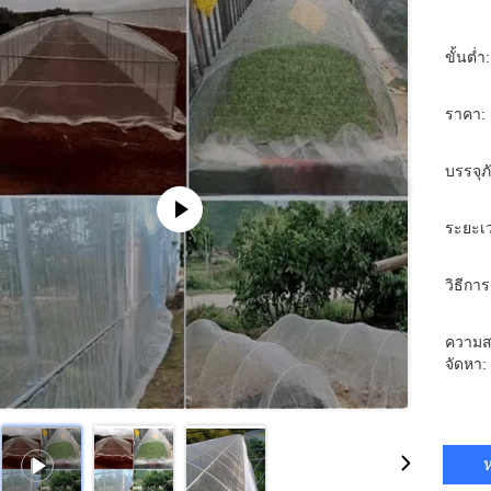
ขั้นต่ำ:
ราคา:
บรรจุ
ระยะเว
วิธีการ
ความส
จัดหา:
ห