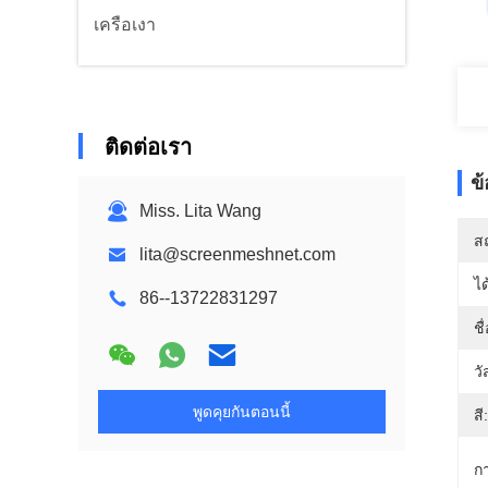
เครือเงา
ติดต่อเรา
ข
Miss. Lita Wang
สถ
lita@screenmeshnet.com
ได
86--13722831297
ชื
วั
พูดคุยกันตอนนี้
สี:
กา