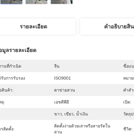
รายละเอียด
คําอธิบายสิน
้อมูลรายละเอียด
านที่กำเนิด
จีน
ชื่อแ
้รับการรับรอง
ISO9001
หมายเ
่อสินค้า:
ตาข่ายสวน
คำสำ
สดุ:
เอชดีพีอี
เปิด:
ขาว, เขียว, น้ำเงิน
วัตถุ
ติดตั้งง่ายด้วยเสาหรือสายรัดใน
รติดตั้ง:
ชีวิต:
สวน