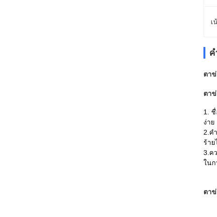
เน
ค
ตาข
ตาข
1. ช
ง่าย
2.คำ
ร้าย
3.คว
ในกา
ตาข