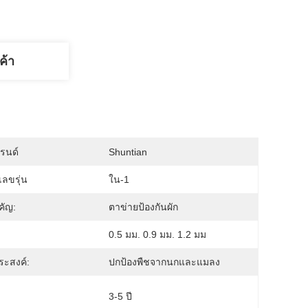
ค้า
บรนด์
Shuntian
ลขรุ่น
ใน-1
คัญ:
ตาข่ายป้องกันผัก
0.5 มม. 0.9 มม. 1.2 มม
ประสงค์:
ปกป้องพืชจากนกและแมลง
3-5 ปี