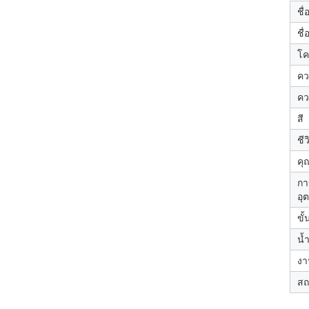
ชื่
ชื
โค
คว
คว
สี
ชี
คุ
กา
อุ
ขั้
น้
งา
สถ