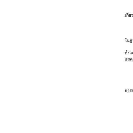
เกี่ย
ในฐ
ตั้ง
แสด
การป