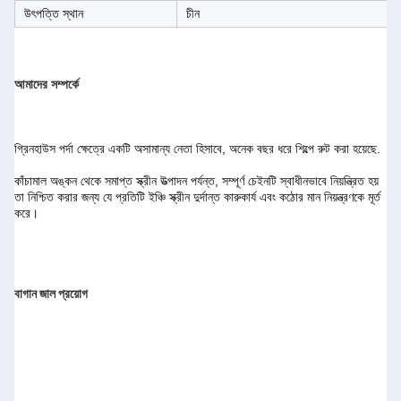
উৎপত্তি স্থান
চীন
আমাদের সম্পর্কে
গ্রিনহাউস পর্দা ক্ষেত্রে একটি অসামান্য নেতা হিসাবে, অনেক বছর ধরে শিল্পে রুট করা হয়েছে.
কাঁচামাল অঙ্কন থেকে সমাপ্ত স্ক্রীন উত্পাদন পর্যন্ত, সম্পূর্ণ চেইনটি স্বাধীনভাবে নিয়ন্ত্রিত হয় 
তা নিশ্চিত করার জন্য যে প্রতিটি ইঞ্চি স্ক্রীন দুর্দান্ত কারুকার্য এবং কঠোর মান নিয়ন্ত্রণকে মূর্ত 
করে।
বাগান জাল প্রয়োগ