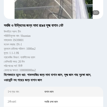
3
/
3
সবজি ও উদ্ভিদের জন্য সাদা রঙের সূক্ষ্ম বাগান নেট
উৎপত্তি স্থল: চীন
পরিচিতিমুলক নাম: Shuntian
সাক্ষ্যদান: ISO9001
মডেল নম্বার: IN-1
ন্যূনতম চাহিদার পরিমাণ: 1000m2
মূল্য: 1.1-1.9$
প্যাকেজিং বিবরণ: প্লাস্টিকের ব্যাগ
ডেলিভারি সময়: 20 দিন
পরিশোধের শর্ত: টি/টি
যোগানের ক্ষমতা: 100000000m2
বিশেষভাবে তুলে ধরা:
শাকসবজির জন্য সাদা বাগান জাল
,
সূক্ষ্ম জাল গাছ সুরক্ষা জাল
,
ওয়ারেন্টি সহ গাছের জন্য বাগান জাল
1পণ্যের নাম:
বাগান জাল
2কীওয়ার্ড:
সবজি রক্ষা জাল