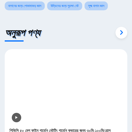
বাগানের জন্য পোকামাকড় জাল
উদ্ভিদের জন্য সুরক্ষা নেট
সূক্ষ্ম বাগান জাল
অনুরূপ পণ্য
পিভিসি ৫০ মেশ ফাইন গার্ডেন নেটটিং গার্ডেন কভারের জন্য ৩০মি-১০০মি/রোল