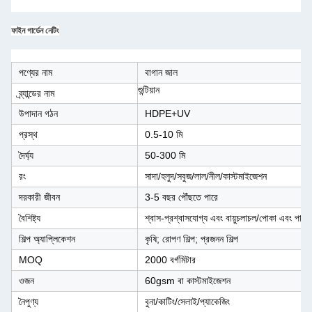
ফাইন গার্ডেন নেটিং
পণ্যের নাম
বাগান জাল
শুন্টিয়ান
ব্র্যান্ডের নাম
উপাদান গঠন
HDPE+UV
প্রস্থ
0.5-10 মি
দৈর্ঘ্য
50-300 মি
রং
সাদা/হলুদ/সবুজ/লাল/নীল/কাস্টমাইজেশন
দরকারী জীবন
3-5 বছর পৌঁছতে পারে
বৈশিষ্ট্য
শ্বাস-প্রশ্বাসযোগ্য এবং বায়ুচলাচল/পোকা এবং পাখি 
শিল্প অ্যাপ্লিকেশন
কৃষি; রোপণ শিল্প; প্রজনন শিল্প
MOQ
2000 বর্গমিটার
ওজন
60gsm বা কাস্টমাইজেশন
নৈপুণ্য
বুনা/কাটিং/সেলাই/প্যাকেজিং