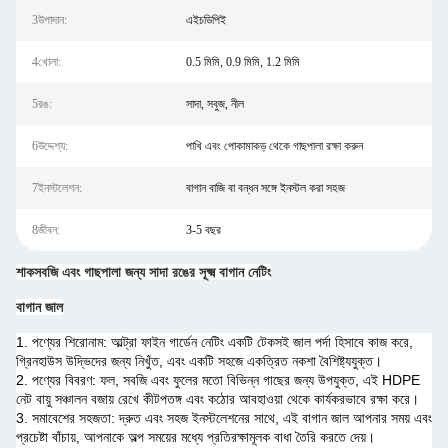
3উপাদান:
এইচডিপিই
4খোলা:
0.5 মিমি, 0.9 মিমি, 1.2 মিমি
5রঙ:
সাদা, সবুজ, নীল
6উদ্দেশ্য:
পাখি এবং পোকামাকড় থেকে গাছপালা রক্ষা করুন
7ইনস্টলেশন:
বাগান বাজি বা বন্ধন সঙ্গে ইনস্টল করা সহজ
8জীবন:
3-5 বছর
শাকসবজি এবং গাছপালা জন্য সাদা রঙের সূক্ষ্ম বাগান নেটিং
বাগান জাল
1. পণ্যের শিরোনাম: আল্ট্রা ফাইন গার্ডেন নেটিং একটি টেকসই জাল পর্দা হিসাবে কাজ করে,
গ্রিনহাউস উদ্ভিদের জন্য নিখুঁত, এবং একটি সহজে একত্রিত নকশা বৈশিষ্ট্যযুক্ত।
2. পণ্যের বিবরণ: ফল, সবজি এবং ফুলের মতো বিভিন্ন গাছের জন্য উপযুক্ত, এই HDPE
নেট বায়ু সঞ্চালন বজায় রেখে কীটপতঙ্গ এবং কঠোর আবহাওয়া থেকে কার্যকরভাবে রক্ষা করে।
3. সমাবেশের সহজতা: দ্রুত এবং সহজ ইনস্টলেশনের সাথে, এই বাগান জাল আপনার সময় এবং
প্রচেষ্টা বাঁচায়, আপনাকে অল্প সময়ের মধ্যে প্রতিরক্ষামূলক বাধা তৈরি করতে দেয়।