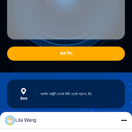
জমা দিন
আনপিং কাউন্টি হেংশুই সিটি হেবেই প্রদেশ, চীন
ঠিকানা
Lita Wang
lita@screenmeshnet.com