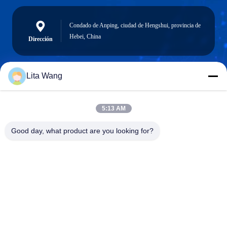
Condado de Anping, ciudad de Hengshui, provincia de
Hebei, China
Dirección
Lita Wang
lita@screenmeshnet.com
Email
5:13 AM
Good day, what product are you looking for?
0086-13722831297
El teléfono.
Anping County Shuntian Silk Screen Products