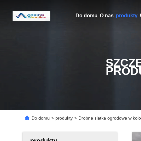
Do domu
O nas
produkty
SZCZ
PROD
Do domu
>
produkty
>
Drobna siatka ogrodowa w kolor
produkty