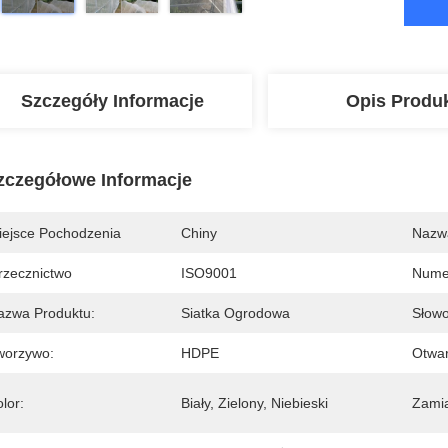
Szczegóły Informacje
Opis Produ
zczegółowe Informacje
iejsce Pochodzenia
Chiny
Nazw
rzecznictwo
ISO9001
Nume
azwa Produktu:
Siatka Ogrodowa
Słowo
worzywo:
HDPE
Otwar
lor:
Biały, Zielony, Niebieski
Zamia