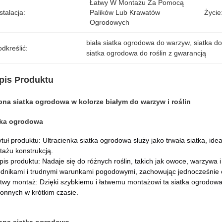
Łatwy W Montażu Za Pomocą 
stalacja:
Palików Lub Krawatów 
Życie
Ogrodowych
biała siatka ogrodowa do warzyw
, 
siatka d
dkreślić:
siatka ogrodowa do roślin z gwarancją
pis Produktu
bna siatka ogrodowa w kolorze białym do warzyw i roślin
tka ogrodowa
ytuł produktu: Ultracienka siatka ogrodowa służy jako trwała siatka, idea
ażu konstrukcją.
pis produktu: Nadaje się do różnych roślin, takich jak owoce, warzywa i
dnikami i trudnymi warunkami pogodowymi, zachowując jednocześnie c
twy montaż: Dzięki szybkiemu i łatwemu montażowi ta siatka ogrodowa 
onnych w krótkim czasie.