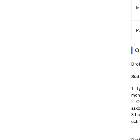
In
Po
O
Dro
Sia
1. T
mont
2. O
szko
3.Ła
ochr