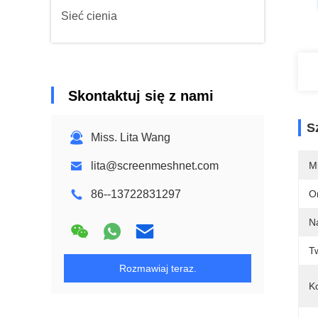
Sieć cienia
Skontaktuj się z nami
S
Miss. Lita Wang
lita@screenmeshnet.com
M
86--13722831297
O
N
T
Rozmawiaj teraz.
Ko