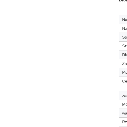
Dro
Na
Na
St
Sz
Dł
Za
Pr
Ce
za
M
wa
Rz