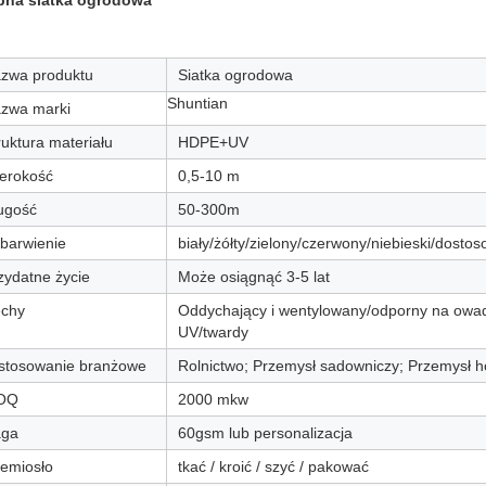
bna siatka ogrodowa
zwa produktu
Siatka ogrodowa
Shuntian
zwa marki
ruktura materiału
HDPE+UV
erokość
0,5-10 m
ugość
50-300m
barwienie
biały/żółty/zielony/czerwony/niebieski/dosto
zydatne życie
Może osiągnąć 3-5 lat
chy
Oddychający i wentylowany/odporny na owad
UV/twardy
stosowanie branżowe
Rolnictwo; Przemysł sadowniczy; Przemysł 
OQ
2000 mkw
ga
60gsm lub personalizacja
emiosło
tkać / kroić / szyć / pakować