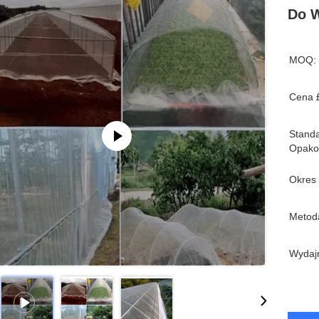
Do W
MOQ:
Cena 
Stand
Opako
Okres
Metoda
Wydaj