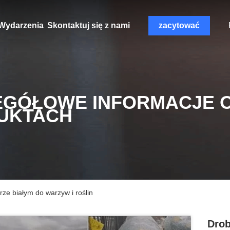
Wydarzenia
Skontaktuj się z nami
zacytować
EGÓŁOWE INFORMACJE 
UKTACH
ze białym do warzyw i roślin
Drob