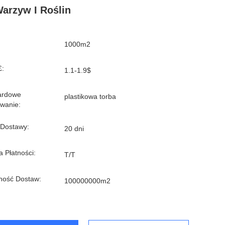
arzyw I Roślin
1000m2
£:
1.1-1.9$
ardowe
plastikowa torba
wanie:
 Dostawy:
20 dni
 Płatności:
T/T
ność Dostaw:
100000000m2