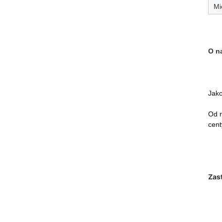
Mi
O n
Jako
Od r
cent
Zas