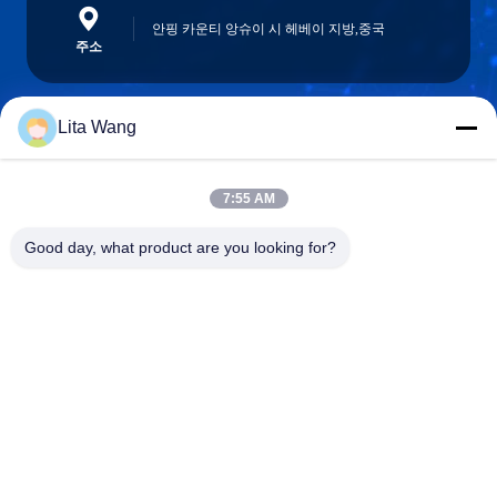
안핑 카운티 앙슈이 시 헤베이 지방,중국
주소
Lita Wang
lita@screenmeshnet.com
이메일
7:55 AM
Good day, what product are you looking for?
0086-13722831297
전화
Anping County Shuntian Silk Screen Products
Co., Ltd.