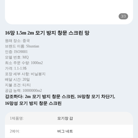
3
/
3
16망 1.5m 2m 모기 방지 창문 스크린 망
원래 장소: 중국
브랜드 이름: Shuntian
인증: ISO9001
모델 번호: MQ
최소 주문 수량: 1000m2
가격: 1.1-1.9$
포장 세부 사항: 비닐봉지
배달 시간: 20일
지불 조건: 티/티
공급 능력: 10000000m2
강조하다:
2m 모기 방지 창문 스크린
,
16망창 모기 차단기
,
16망성 모기 방지 창문 스크린
1제품명:
모기장 감
2예어:
버그 네트