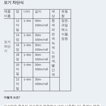
모기 차단식
제품
망
너비
길이
색
유용
이름
상
함
12
1~6m
30m-
흰
창문,
마
100m/roll
색
과일
일
파
채소
란
식물,
14
1~6m
30m-
색
정원
망
100m/roll
모기
녹
16
1~6m
30m-
차단
색
망
100m/roll
기
노
18
1~6m
30m-
란
망
100m/roll
색,
20
1~6m
30m-
빨
마
100m/roll
간
일
색
22
1~6m
30m-
마
100m/roll
일
어떻게 쓰죠?
모기막은 목초지 과수원과 정원에서 널리 사용됩니다.
무게는 매우 