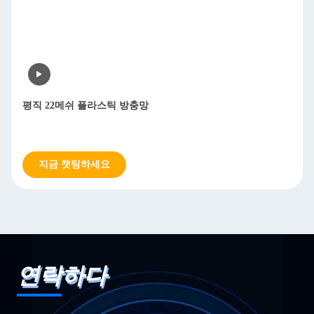
평직 22메쉬 플라스틱 방충망
지금 챗팅하세요
연락하다