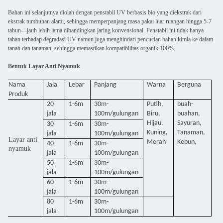
Bahan ini selanjutnya diolah dengan penstabil UV berbasis bio yang diekstrak dari
ekstrak tumbuhan alami, sehingga memperpanjang masa pakai luar ruangan hingga 5-7
tahun—jauh lebih lama dibandingkan jaring konvensional. Penstabil ini tidak hanya
tahan terhadap degradasi UV namun juga menghindari pencucian bahan kimia ke dalam
tanah dan tanaman, sehingga memastikan kompatibilitas organik 100%.
Bentuk Layar Anti Nyamuk
Nama
Jala
Lebar
Panjang
Warna
Berguna
Produk
20
1-6m
30m-
Putih,
buah-
jala
100m/gulungan
Biru,
buahan,
Hijau,
Sayuran,
30
1-6m
30m-
Kuning,
Tanaman,
jala
100m/gulungan
Layar anti
Merah
Kebun,
40
1-6m
30m-
nyamuk
jala
100m/gulungan
50
1-6m
30m-
jala
100m/gulungan
60
1-6m
30m-
jala
100m/gulungan
80
1-6m
30m-
jala
100m/gulungan