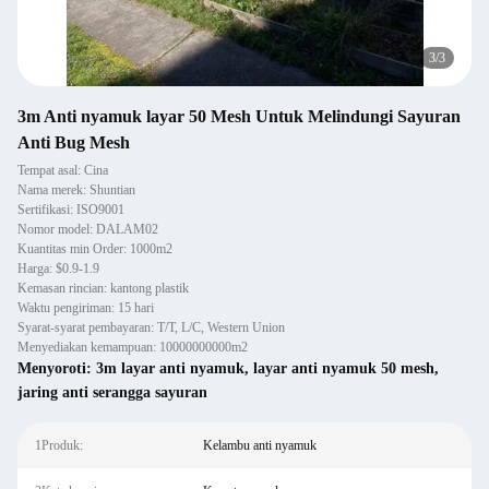
3
/
3
3m Anti nyamuk layar 50 Mesh Untuk Melindungi Sayuran
Anti Bug Mesh
Tempat asal: Cina
Nama merek: Shuntian
Sertifikasi: ISO9001
Nomor model: DALAM02
Kuantitas min Order: 1000m2
Harga: $0.9-1.9
Kemasan rincian: kantong plastik
Waktu pengiriman: 15 hari
Syarat-syarat pembayaran: T/T, L/C, Western Union
Menyediakan kemampuan: 10000000000m2
Menyoroti:
3m layar anti nyamuk
,
layar anti nyamuk 50 mesh
,
jaring anti serangga sayuran
1Produk:
Kelambu anti nyamuk