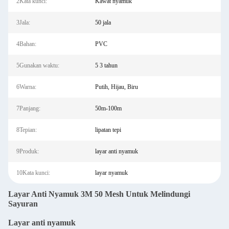
2Kata kunci:
Kawat nyamuk
3Jala:
50 jala
4Bahan:
PVC
5Gunakan waktu:
5 3 tahun
6Warna:
Putih, Hijau, Biru
7Panjang:
50m-100m
8Tepian:
lipatan tepi
9Produk:
layar anti nyamuk
10Kata kunci:
layar nyamuk
Layar Anti Nyamuk 3M 50 Mesh Untuk Melindungi
Sayuran
Layar anti nyamuk