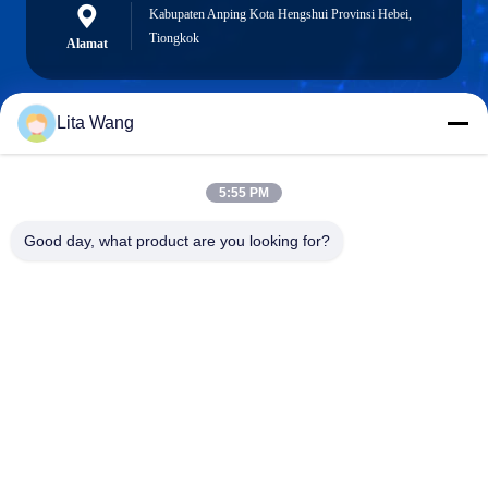
Kabupaten Anping Kota Hengshui Provinsi Hebei,
Tiongkok
Alamat
Lita Wang
lita@screenmeshnet.com
E-mail
5:55 PM
Good day, what product are you looking for?
0086-13722831297
Telepon
Anping County Shuntian Silk Screen Products
Co., Ltd.