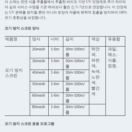
이 소재는 천연 식물 추출물에서 추출한 바이오 기반 UV 안정제로 추가 처리되
어 실외 서비스 수명을 기존 메쉬보다 훨씬 긴 5~7년으로 연장합니다. 이 안정제
는 UV 분해를 방지할 뿐만 아니라 토양과 작물에 화학적 침출을 방지하여 100%
유기 호환성을 보장합니다.
모기 방지 스크린 양식
제품명
망사
너비
길이
색상
유용함
20mesh
1-6m
30m-100m/
하얀
과일,
롤
색,
채소,
파란
식물,
30mesh
1-6m
30m-100m/
색,
정원,
롤
모기 방지
녹색,
40mesh
1-6m
30m-100m/
스크린
노란
롤
색,
50mesh
1-6m
30m-100m/
빨간
롤
색
60mesh
1-6m
30m-100m/
롤
80mesh
1-6m
30m-100m/
롤
모기 방지 스크린 응용 프로그램