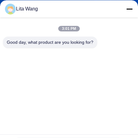
Lita Wang
lita@screenmeshnet.com
이메일
3:01 PM
Good day, what product are you looking for?
0086-13722831297
전화
Anping County Shuntian Silk Screen Products
Co., Ltd.
Anping County Shuntian Silk Screen Products Co., Ltd.