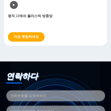
평직 22메쉬 플라스틱 방충망
지금 챗팅하세요
연락하다