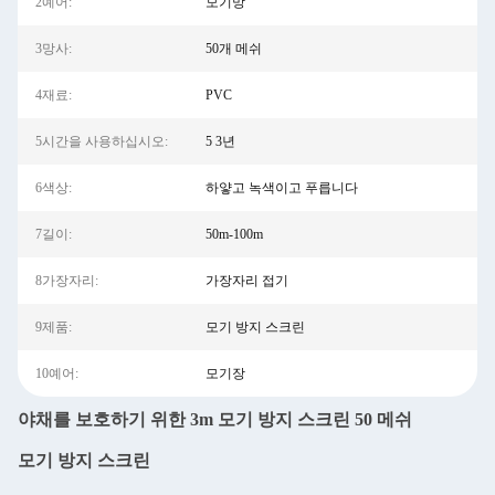
2예어:
모기망
3망사:
50개 메쉬
4재료:
PVC
5시간을 사용하십시오:
5 3년
6색상:
하얗고 녹색이고 푸릅니다
7길이:
50m-100m
8가장자리:
가장자리 접기
9제품:
모기 방지 스크린
10예어:
모기장
야채를 보호하기 위한 3m 모기 방지 스크린 50 메쉬
모기 방지 스크린