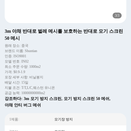
3
/
3
3m 야채 반대로 벌레 메시를 보호하는 반대로 모기 스크린
50 메시
원래 장소: 중국
브랜드 이름: Shuntian
인증: ISO9001
모델 번호: IN02
최소 주문 수량: 1000m2
가격: $0.9-1.9
포장 세부 사항: 비닐봉지
배달 시간: 15일
지불 조건: T/T,L/C,웨스턴 유니온
공급 능력: 10000000000m2
강조하다:
3m 모기 방지 스크린
,
모기 방지 스크린 50 메쉬
,
야채 안티 버그 메쉬
1제품:
모기장 방지