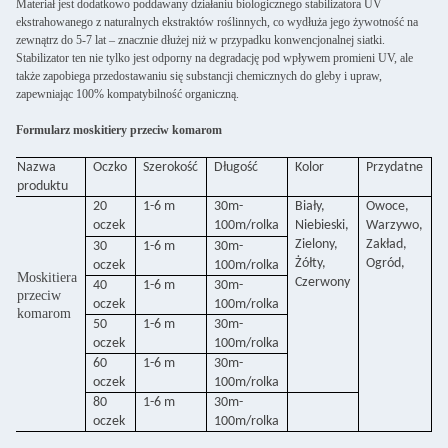
Materiał jest dodatkowo poddawany działaniu biologicznego stabilizatora UV
ekstrahowanego z naturalnych ekstraktów roślinnych, co wydłuża jego żywotność na
zewnątrz do 5-7 lat – znacznie dłużej niż w przypadku konwencjonalnej siatki.
Stabilizator ten nie tylko jest odporny na degradację pod wpływem promieni UV, ale
także zapobiega przedostawaniu się substancji chemicznych do gleby i upraw,
zapewniając 100% kompatybilność organiczną.
Formularz moskitiery przeciw komarom
Nazwa
Oczko
Szerokość
Długość
Kolor
Przydatne
produktu
20
1-6 m
30m-
Biały,
Owoce,
oczek
100m/rolka
Niebieski,
Warzywo,
Zielony,
Zakład,
30
1-6 m
30m-
Żółty,
Ogród,
oczek
100m/rolka
Moskitiera
Czerwony
40
1-6 m
30m-
przeciw
oczek
100m/rolka
komarom
50
1-6 m
30m-
oczek
100m/rolka
60
1-6 m
30m-
oczek
100m/rolka
80
1-6 m
30m-
oczek
100m/rolka