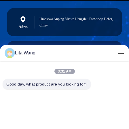
Hrabstwo Anping Miasto Hengshui Prowincja Hebei,
Chiny
Adres
Lita Wang
lita@screenmeshnet.com
Wiadomość
elektroniczna
3:31 AM
Good day, what product are you looking for?
0086-13722831297
Telefon