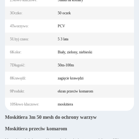
2Słowo kluczowe:
Siatka na komary
3Oczko:
50 oczek
4Tworzywo:
PCV
5Użyj czasu:
5 3 lata
6Kolor:
Biały, zielony, niebieski
7Długość:
50m-100m
8Krawędź:
zagięcie krawędzi
9Produkt:
ekran przeciw komarom
10Słowo kluczowe:
moskitiera
Moskitiera 3m 50 mesh do ochrony warzyw
Moskitiera przeciw komarom