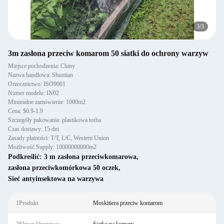
1
/
3
3m zasłona przeciw komarom 50 siatki do ochrony warzyw
Miejsce pochodzenia: Chiny
Nazwa handlowa: Shuntian
Orzecznictwo: ISO9001
Numer modelu: IN02
Minimalne zamówienie: 1000m2
Cena: $0.9-1.9
Szczegóły pakowania: plastikowa torba
Czas dostawy: 15 dni
Zasady płatności: T/T, L/C, Western Union
Możliwość Supply: 10000000000m2
Podkreślić:
3 m zasłona przeciwkomarowa
,
zasłona przeciwkomórkowa 50 oczek
,
Sieć antyinsektowa na warzywa
1Produkt:
Moskitiera przeciw komarom