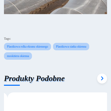
Tags:
Plastikowa rolka ekranu okiennego
Plastikowa siatka okienna
moskitiera okienna
Produkty Podobne