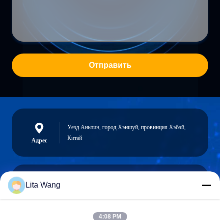
Отправить
Уезд Аньпин, город Хэншуй, провинция Хэбэй,
Китай
Адрес
Lita Wang
lita@screenmeshnet.com
Электронная
почта
4:08 PM