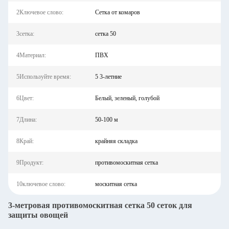
2Ключевое слово:
Сетка от комаров
3сетка:
сетка 50
4Материал:
ПВХ
5Используйте время:
5 3-летние
6Цвет:
Белый, зеленый, голубой
7Длина:
50-100 м
8Край:
крайняя складка
9Продукт:
противомоскитная сетка
10ключевое слово:
москитная сетка
3-метровая противомоскитная сетка 50 сеток для
защиты овощей