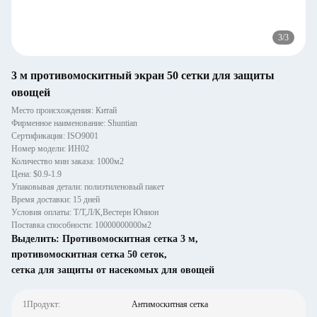
3
/
3
3 м противомоскитный экран 50 сетки для защиты
овощей
Место происхождения: Китай
Фирменное наименование: Shuntian
Сертификация: ISO9001
Номер модели: ИН02
Количество мин заказа: 1000м2
Цена: $0.9-1.9
Упаковывая детали: полиэтиленовый пакет
Время доставки: 15 дней
Условия оплаты: Т/Т,Л/К,Вестерн Юнион
Поставка способности: 10000000000м2
Выделить:
Противомоскитная сетка 3 м
,
противомоскитная сетка 50 сеток
,
сетка для защиты от насекомых для овощей
1Продукт:
Антимоскитная сетка