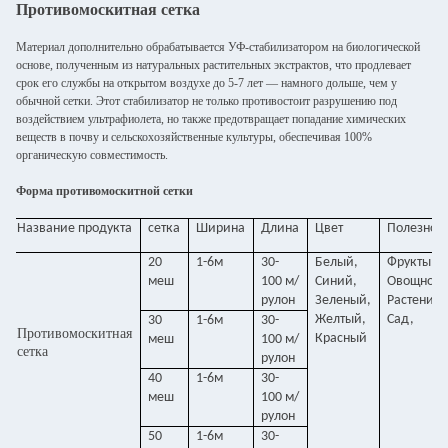
Противомоскитная сетка
Материал дополнительно обрабатывается УФ-стабилизатором на биологической
основе, полученным из натуральных растительных экстрактов, что продлевает
срок его службы на открытом воздухе до 5-7 лет — намного дольше, чем у
обычной сетки. Этот стабилизатор не только противостоит разрушению под
воздействием ультрафиолета, но также предотвращает попадание химических
веществ в почву и сельскохозяйственные культуры, обеспечивая 100%
органическую совместимость.
Форма противомоскитной сетки
Название продукта
сетка
Ширина
Длина
Цвет
Полезно
20
1-6м
30-
Белый,
Фрукты,
меш
100 м/
Синий,
Овощной,
рулон
Зеленый,
Растение,
Желтый,
Сад,
30
1-6м
30-
Противомоскитная
Красный
меш
100 м/
сетка
рулон
40
1-6м
30-
меш
100 м/
рулон
50
1-6м
30-