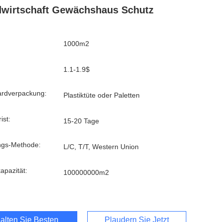
wirtschaft Gewächshaus Schutz
1000m2
1.1-1.9$
ardverpackung:
Plastiktüte oder Paletten
ist:
15-20 Tage
ngs-Methode:
L/C, T/T, Western Union
kapazität:
100000000m2
alten Sie Besten Preis
Plaudern Sie Jetzt