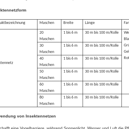
ektennetzform
uktbezeichnung
Maschen
Breite
Länge
Fa
20
1 bis 6 m
30 m bis 100 m/Rolle
We
Maschen
Bla
Gr
30
1 bis 6 m
30 m bis 100 m/Rolle
Ge
Maschen
Ro
40
1 bis 6 m
30 m bis 100 m/Rolle
ktennetz
Maschen
50
1 bis 6 m
30 m bis 100 m/Rolle
Maschen
60
1 bis 6 m
30 m bis 100 m/Rolle
Maschen
80
1 bis 6 m
30 m bis 100 m/Rolle
Maschen
endung von Insektennetzen
chafft eine Vogelbarriere, während Sonnenlicht, Wasser und Luft die