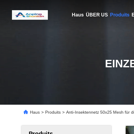
Haus
ÜBER US
Produits
E
EINZ
Haus
>
Produits
>
Anti-Insektennetz 50x25 Mesh für 
Produits