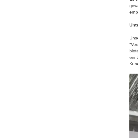
gewä
empf
Unt
Unse
"Ver
biet
ein 
Kund