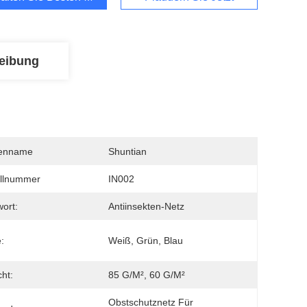
eibung
enname
Shuntian
llnummer
IN002
wort:
Antiinsekten-Netz
:
Weiß, Grün, Blau
ht:
85 G/m², 60 G/m²
Obstschutznetz Für 