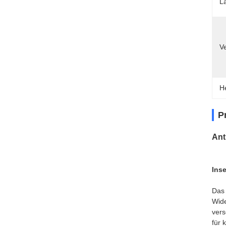
L
V
H
P
Ant
Ins
Das 
Wide
vers
für 