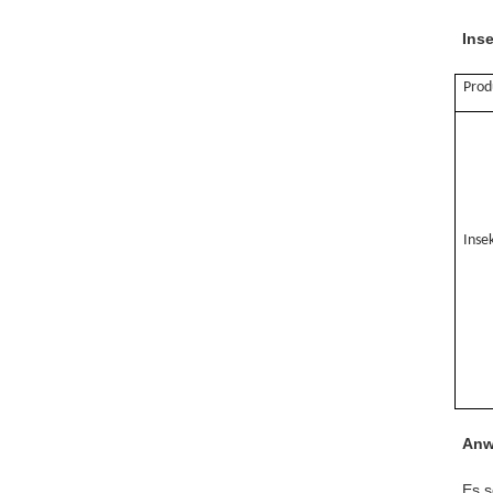
Ins
Prod
Inse
Anw
Es s