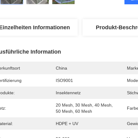
Einzelheiten Informationen
Produkt-Beschr
usführliche Information
rkunftsort
China
Mark
rtifizierung
ISO9001
Mode
rodukte:
Insektennetz
Stich
20 Mesh, 30 Mesh, 40 Mesh, 
etz:
Farbe
50 Mesh, 60 Mesh
terial:
HDPE + UV
Gewic