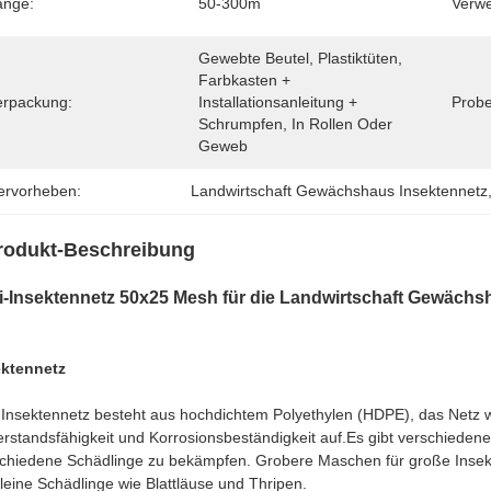
änge:
50-300m
Verw
Gewebte Beutel, Plastiktüten, 
Farbkasten + 
erpackung:
Installationsanleitung + 
Probe
Schrumpfen, In Rollen Oder 
Geweb
ervorheben:
Landwirtschaft Gewächshaus Insektennetz
rodukt-Beschreibung
i-Insektennetz 50x25 Mesh für die Landwirtschaft Gewäch
ektennetz
Insektennetz besteht aus hochdichtem Polyethylen (HDPE), das Netz w
rstandsfähigkeit und Korrosionsbeständigkeit auf.Es gibt verschiede
chiedene Schädlinge zu bekämpfen. Grobere Maschen für große Insek
kleine Schädlinge wie Blattläuse und Thripen.