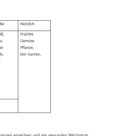
rbe
Nützlich
iß,
Früchte
u.
Gemüse
ün
Pflanze,
lb,
Der Garten,
t
 Pflanzen erreichen und ein gesundes Wachstum