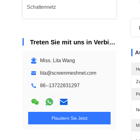
Schattennetz
Treten Sie mit uns in Verbindung
A
Miss. Lita Wang
He
lita@screenmeshnet.com
Ze
86--13722831297
P
N
Plaudern Sie Jetzt
Ma