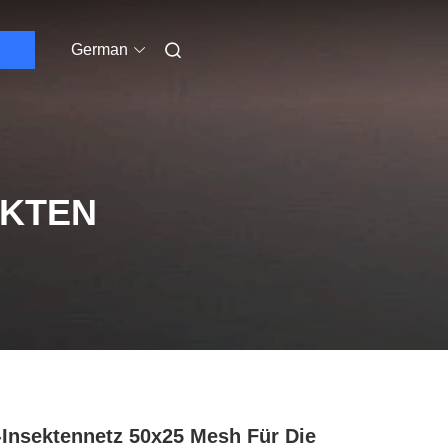
German
UKTEN
-Insektennetz 50x25 Mesh Für Die