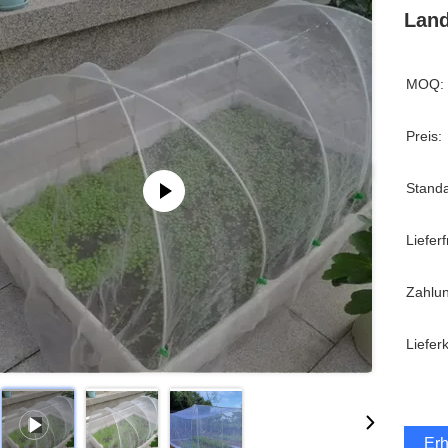
Land
MOQ:
Preis:
Stand
Lieferfr
Zahlu
Liefer
Erh