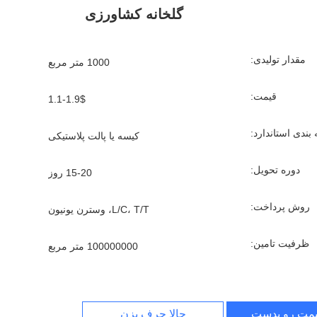
گلخانه کشاورزی
مقدار تولیدی:
1000 متر مربع
قیمت:
1.1-1.9$
بندی استاندارد:
کیسه یا پالت پلاستیکی
دوره تحویل:
15-20 روز
روش پرداخت:
L/C، T/T، وسترن یونیون
ظرفیت تامین:
100000000 متر مربع
یمت رو بدست بیار
حالا حرف بزن