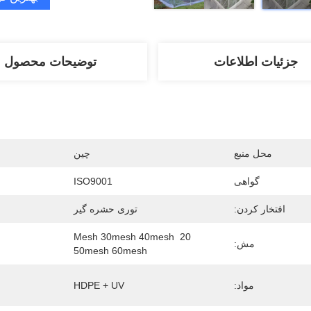
جزئیات اطلاعات
توضیحات محصول
محل منبع
چین
گواهی
ISO9001
افتخار کردن:
توری حشره گیر
20 Mesh 30mesh 40mesh 
مش:
50mesh 60mesh
مواد:
HDPE + UV