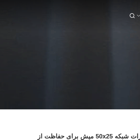
ضد حشرات شبکه 50x25 میش برای حفاظت از