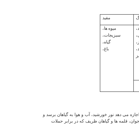
گ
مفید
،
میوه ها،
،
سبزیجات،
،
گیاه،
،
باغ،
ز
جازه می دهد نور خورشید، آب و هوا به گیاهان برسد و
وان، قلمه ها و گیاهان ظریف که در برابر حملات