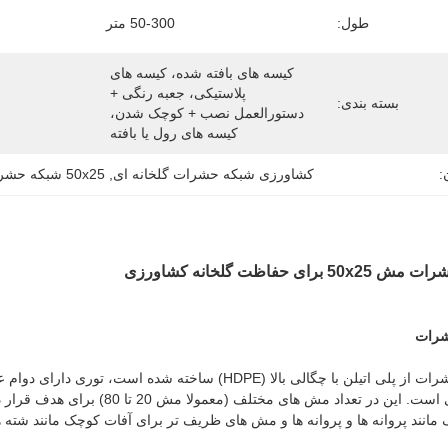
طول:
50-300 متر
کیسه های بافته شده، کیسه های 
پلاستیکی، جعبه رنگی + 
بسته بندی:
دستورالعمل نصب + کوچک شدن، 
کیسه های رول یا بافته 
:
کشاورزی شبکه حشرات گلخانه ای
, 
50x25 شبكه حشرات
رای حفاظت گلخانه کشاورزی
رات
توری مش حشرات از پلی اتیلن با چگالی بالا (HDPE) ساخته
برابر خوردگی است. این در تعداد م
انند پروانه ها و پروانه ها و مش های ظریف تر برای آفات کوچک مانند شته ه