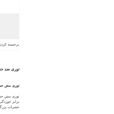
برجسته کردن
توری ضد حشرات مش 50x25 ب
توری مش حش
حشرات بزرگ م