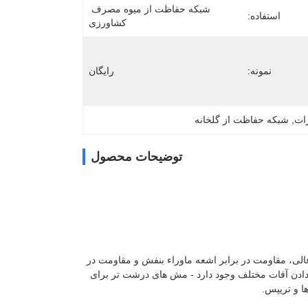
شبکه حفاظت از میوه مصرف 
استفاده:
کشاورزی
نمونه:
رایگان
, 
شبکه حفاظت از گلخانه
توضیحات محصول
 شده است، توری دارای دوام عالی، مقاومت در برابر اشعه ماوراء بنفش و مقاومت در
ش های مختلف (معمولا مش 20 تا 80) برای هدف قرار دادن آفات مختلف وجود دارد - مش های درشت تر برای
ا و تریپس.