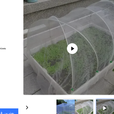
بسته 
بهترین ق