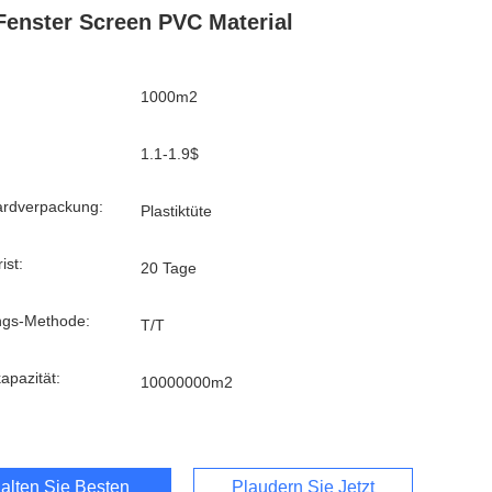
Fenster Screen PVC Material
1000m2
1.1-1.9$
ardverpackung:
Plastiktüte
ist:
20 Tage
ngs-Methode:
T/T
kapazität:
10000000m2
alten Sie Besten Preis
Plaudern Sie Jetzt