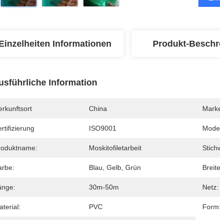
Einzelheiten Informationen
Produkt-Beschr
usführliche Information
rkunftsort
China
Mark
rtifizierung
ISO9001
Mode
roduktname:
Moskitofiletarbeit
Stich
arbe:
Blau, Gelb, Grün
Breite
änge:
30m-50m
Netz:
terial:
PVC
Form