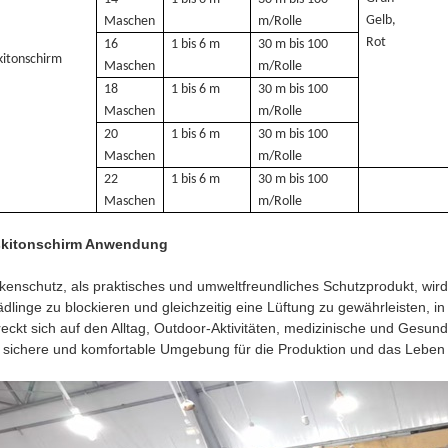
Gelb,
Maschen
m/Rolle
Rot
16
1 bis 6 m
30 m bis 100
itonschirm
Maschen
m/Rolle
18
1 bis 6 m
30 m bis 100
Maschen
m/Rolle
20
1 bis 6 m
30 m bis 100
Maschen
m/Rolle
22
1 bis 6 m
30 m bis 100
Maschen
m/Rolle
kitonschirm Anwendung
enschutz, als praktisches und umweltfreundliches Schutzprodukt, wird
dlinge zu blockieren und gleichzeitig eine Lüftung zu gewährleisten, 
reckt sich auf den Alltag, Outdoor-Aktivitäten, medizinische und Gesun
 sichere und komfortable Umgebung für die Produktion und das Leben