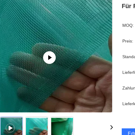
Für 
MOQ:
Preis:
Stand
Lieferfr
Zahlu
Liefer
Erh