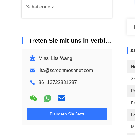
Schattennetz
Treten Sie mit uns in Verbindung
A
Miss. Lita Wang
He
lita@screenmeshnet.com
Ze
86--13722831297
P
F
Plaudern Sie Jetzt
L
Ma