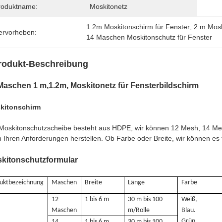
roduktname:
Moskitonetz
1.2m Moskitonschirm für Fenster
, 
2 m Mosk
ervorheben:
14 Maschen Moskitonschutz für Fenster
rodukt-Beschreibung
Maschen 1 m,1.2m, Moskitonetz für Fensterbildschirm
kitonschirm
Moskitonschutzscheibe besteht aus HDPE, wir können 12 Mesh, 14 Me
 Ihren Anforderungen herstellen. Ob Farbe oder Breite, wir können es
kitonschutzformular
uktbezeichnung
Maschen
Breite
Länge
Farbe
12
1 bis 6 m
30 m bis 100
Weiß,
Maschen
m/Rolle
Blau.
Grün
14
1 bis 6 m
30 m bis 100