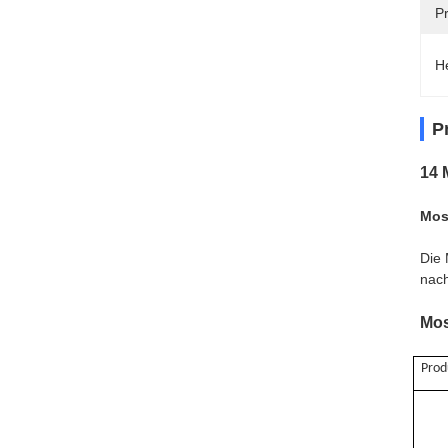
P
H
P
14 
Mos
Die 
nach
Mos
Prod