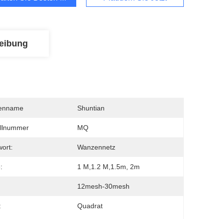
eibung
enname
Shuntian
llnummer
MQ
wort:
Wanzennetz
:
1 M,1.2 M,1.5m, 2m
12mesh-30mesh
:
Quadrat