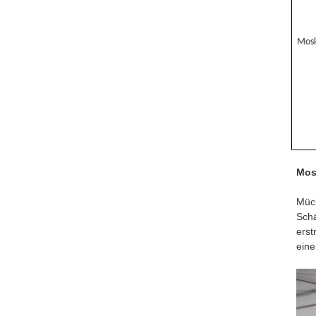
Mosk
Mos
Mück
Schä
erst
eine