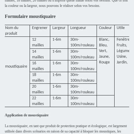
mailles, 18 mailles, 20 mailles ou n'importe quelle maille selon vos besoins. Que ce soit
la couleur ou la largeur, nous pouvons le réaliser selon vos besoins.
Formulaire moustiquaire
Nom du
Engrener
Largeur
Longueur
Couleur
Utile
produit
12
1-6m
30m-
Blanc,
Fenêtre,
mailles
100m/rouleau
Bleu,
Fruits,
Vert,
Légume,
14
1-6m
30m-
Jaune,
Usine,
mailles
100m/rouleau
Rouge
Jardin,
16
1-6m
30m-
moustiquaire
mailles
100m/rouleau
18
1-6m
30m-
mailles
100m/rouleau
20
1-6m
30m-
mailles
100m/rouleau
22
1-6m
30m-
mailles
100m/rouleau
Application de moustiquaire
La moustiquaire, en tant que produit de protection pratique et écologique, est largement
utilisée dans divers scénarios en raison de sa capacité à bloquer les moustiques, les