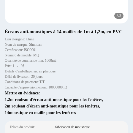
3
/
3
Écrans anti-moustiques à 14 mailles de 1m à 1,2m, en PVC
Lieu d'origine: Chine
Nom de marque: Shuntian
Certification: ISO9001
Numéro de modèle: MQ
Quantité de commande min: 1000m2
Prix: 1.1-1.9$
Détails d'emballage: sac en plastique
Délai de livraison: 20 jours
Conditions de paiement: T/T
Capacité d'approvisionnement: 10000000m2
Mettre en évidence:
1.2m rouleau d'écran anti-moustique pour les fenêtres
,
2m rouleau d'écran anti-moustique pour les fenêtres
,
14moustique en maille pour les fenêtres
1Nom du produit:
fabrication de moustique