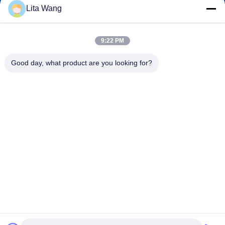
Lita Wang
lita@screenmeshnet.com
Email
9:22 PM
Good day, what product are you looking for?
0086-13722831297
Téléphone
Anping County Shuntian Silk Screen Products
Co., Ltd.
Anping County Shuntian Silk Screen Products Co., Ltd.