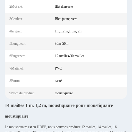
2Mot clé:
filet d'insecte
3Couleur:
Bleu jaune, vert
4largeur:
1m,1.2 m,1.5m, 2m
5Longueur:
30m-50m
6Engrener:
12 mailles-30 mailles
7Matériel:
PVC
8Forme:
carré
9Nom du produit:
moustiquaire
14 mailles 1 m, 1,2 m, moustiquaire pour moustiquaire
moustiquaire
La moustiquaire est en HDPE, nous pouvons produire 12 mailles, 14 mailles, 16