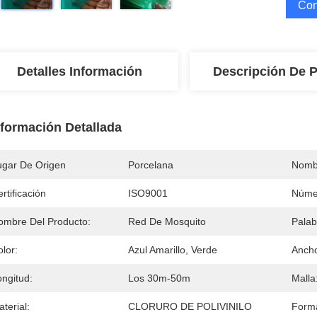
Con
Detalles Información
Descripción De 
nformación Detallada
ugar De Origen
Porcelana
Nomb
rtificación
ISO9001
Núme
ombre Del Producto:
Red De Mosquito
Palab
lor:
Azul Amarillo, Verde
Anch
ongitud:
Los 30m-50m
Malla
terial:
CLORURO DE POLIVINILO
Form