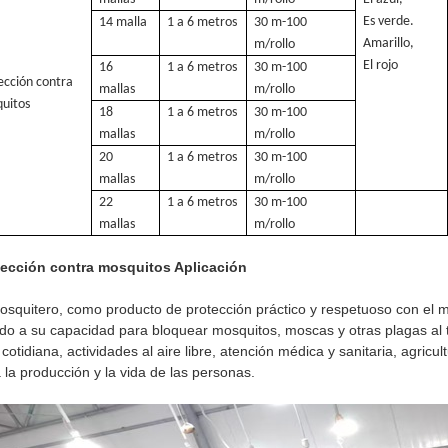
Es verde.
14 malla
1 a 6 metros
30 m-100
Amarillo,
m/rollo
El rojo
16
1 a 6 metros
30 m-100
ección contra
mallas
m/rollo
uitos
18
1 a 6 metros
30 m-100
mallas
m/rollo
20
1 a 6 metros
30 m-100
mallas
m/rollo
22
1 a 6 metros
30 m-100
mallas
m/rollo
tección contra mosquitos Aplicación
osquitero, como producto de protección práctico y respetuoso con el m
do a su capacidad para bloquear mosquitos, moscas y otras plagas al t
 cotidiana, actividades al aire libre, atención médica y sanitaria, agr
 la producción y la vida de las personas.