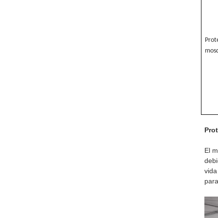
Prot
mosq
Pro
El m
debi
vida
para