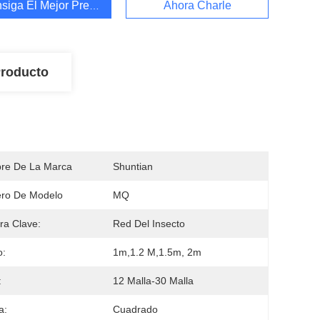
siga El Mejor Precio
Ahora Charle
Producto
re De La Marca
Shuntian
ro De Modelo
MQ
ra Clave:
Red Del Insecto
o:
1m,1.2 M,1.5m, 2m
:
12 Malla-30 Malla
a:
Cuadrado