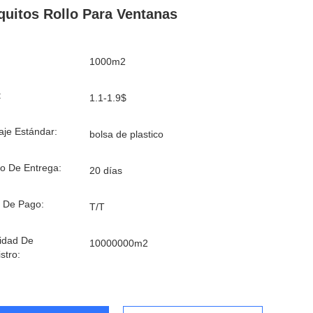
uitos Rollo Para Ventanas
1000m2
:
1.1-1.9$
je Estándar:
bolsa de plastico
o De Entrega:
20 días
 De Pago:
T/T
idad De
10000000m2
stro: