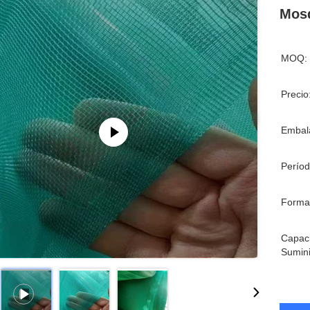
Mosq
MOQ:
Precio
Embala
Períod
Forma
Capac
Sumini