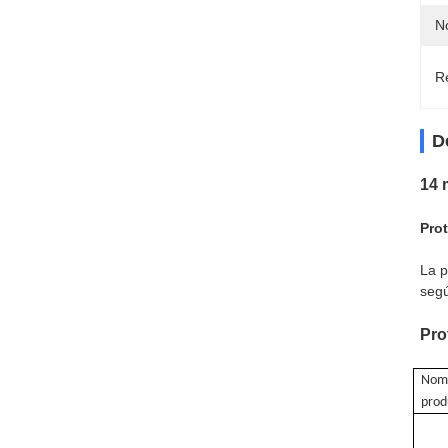
N
Re
D
14 
Pro
La p
segú
Pro
Nomb
prod