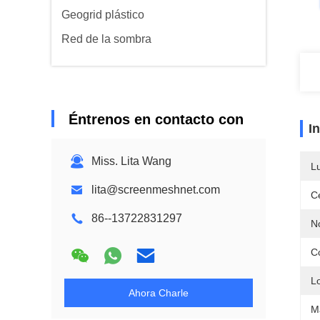
Geogrid plástico
Red de la sombra
Éntrenos en contacto con
I
Miss. Lita Wang
L
lita@screenmeshnet.com
Ce
86--13722831297
N
Co
L
Ahora Charle
Ma