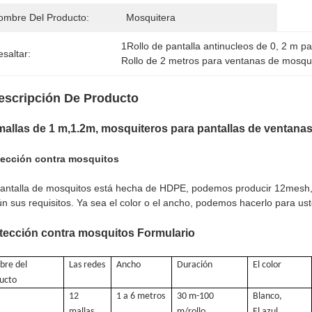
ombre Del Producto:
Mosquitera
1Rollo de pantalla antinucleos de 0
, 
2 m pa
saltar:
Rollo de 2 metros para ventanas de mosqu
escripción De Producto
mallas de 1 m,1.2m, mosquiteros para pantallas de ventana
tección contra mosquitos
antalla de mosquitos está hecha de HDPE, podemos producir 12mesh
n sus requisitos. Ya sea el color o el ancho, podemos hacerlo para ust
tección contra mosquitos Formulario
re del
Las redes
Ancho
Duración
El color
ucto
12
1 a 6 metros
30 m-100
Blanco,
mallas
m/rollo
El azul,