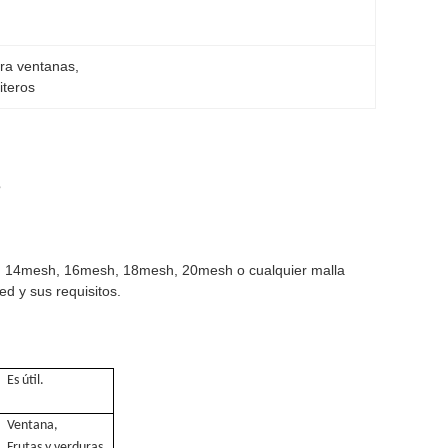
ra ventanas
, 
iteros
s
, 14mesh, 16mesh, 18mesh, 20mesh o cualquier malla
ed y sus requisitos.
Es útil.
Ventana,
Frutas y verduras