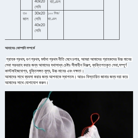
40x20
বাণ্ডেল
সেমি
৩০
30x20
১০০ পিক/
বাণ্ডেল
জাল
সেমি
40x20
সেমি
আমাদের কোম্পানি সম্পর্কে
গ্রাহক প্রথম, গুণ প্রথম, মর্যাদা প্রথম নীতি মেনে চলার, আমরা আমাদের গ্রাহকদের উচ্চ মানের 
সেবা সরবরাহ করার জন্য আমাদের যথাসাধ্য চেষ্টাঃ সীমাহীন বিকল্প, ব্যক্তিগতকৃত সেবা,সম্পূর্ণ 
কাস্টমাইজযোগ্য, যুক্তিসঙ্গত মূল্য, উচ্চ মানের এবং দক্ষতা।
আমাদের সাথে ব্যবসা করার জন্য আপনাকে স্বাগতম। আরও বিস্তারিত জানার জন্য দয়া করে 
আমাদের সাথে যোগাযোগ করুন।