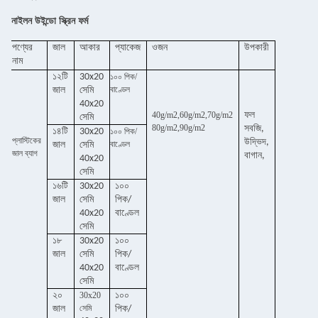
নাইলন উইন্ডো স্ক্রিন ফর্ম
পণ্যের
জাল
আকার
প্যাকেজ
ওজন
উপকারী
নাম
১২টি
30x20
১০০ পিক/
বাণ্ডেল
জাল
সেমি
40x20
40g/m2,60g/m2,70g/m2
ফল
সেমি
80g/m2,90g/m2
সবজি,
১৪টি
30x20
১০০ পিক/
প্লাস্টিকের
উদ্ভিদ,
বাণ্ডেল
জাল
সেমি
জাল ব্যাগ
বাগান,
40x20
সেমি
১৬টি
30x20
১০০
জাল
সেমি
পিক/
40x20
বাণ্ডেল
সেমি
১৮
30x20
১০০
জাল
সেমি
পিক/
40x20
বাণ্ডেল
সেমি
২০
30x20
১০০
সেমি
জাল
পিক/