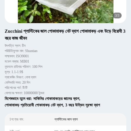
3
/
3
Zucchini প্লাস্টিকের জাল পোকামাকড় নেট ব্যাগ পোকামাকড় এবং উড়ে বিরোধী 3
বছর কাজ জীবন
উৎপত্তি স্থল: চীন
পরিচিতিমুলক নাম: Shuntian
সাক্ষ্যদান: ISO9001
মডেল নম্বার: MB01
ন্যূনতম চাহিদার পরিমাণ: 100 পিস
মূল্য: 1.1-1.9$
প্যাকেজিং বিবরণ: বোনা ব্যাগ
ডেলিভারি সময়: 20 দিন
পরিশোধের শর্ত: টি/টি
যোগানের ক্ষমতা: 10000000 টুকরা
বিশেষভাবে তুলে ধরা:
সাকিনির পোকামাকড়ের জালের ব্যাগ
,
পোকামাকড় প্রতিরোধী পোকামাকড় নেট ব্যাগ
,
3 বছর উদ্ভিদ সুরক্ষা ব্যাগ
1পণ্যের নাম:
প্লাস্টিকের জাল ব্যাগ