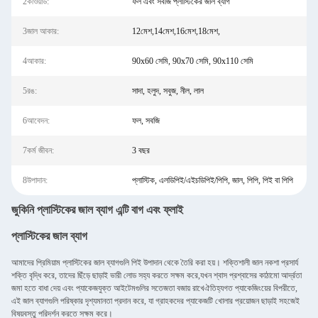
2কীওয়ার্ড:
ফল এবং সবজি প্লাস্টিকের জাল ব্যাগ
3জাল আকার:
12মেশ,14মেশ,16মেশ,18মেশ,
4আকার:
90x60 সেমি, 90x70 সেমি, 90x110 সেমি
5রঙ:
সাদা, হলুদ, সবুজ, নীল, লাল
6আবেদন:
ফল, সবজি
7কর্ম জীবন:
3 বছর
8উপাদান:
প্লাস্টিক, এলডিপিই/এইচডিপিই/পিপি, জাল, পিপি, পিই বা পিপি
জুকিনি প্লাস্টিকের জাল ব্যাগ এন্টি বাগ এবং ফ্লাই
প্লাস্টিকের জাল ব্যাগ
আমাদের প্রিমিয়াম প্লাস্টিকের জাল ব্যাগগুলি পিই উপাদান থেকে তৈরি করা হয়। শক্তিশালী জাল নকশা প্রসার্য
শক্তি বৃদ্ধি করে, তাদের ছিঁড়ে ছাড়াই ভারী লোড সহ্য করতে সক্ষম করে,যখন শ্বাস প্রশ্বাসের কাঠামো আর্দ্রতা
জমা হতে বাধা দেয় এবং প্যাকেজযুক্ত আইটেমগুলির সতেজতা বজায় রাখেঐতিহ্যগত প্যাকেজিংয়ের বিপরীতে,
এই জাল ব্যাগগুলি পরিষ্কার দৃশ্যমানতা প্রদান করে, যা গ্রাহকদের প্যাকেজটি খোলার প্রয়োজন ছাড়াই সহজেই
বিষয়বস্তু পরিদর্শন করতে সক্ষম করে।