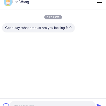
Lita Wang
lita@screenmeshnet.com
ই-মেইল
11:11 PM
Good day, what product are you looking for?
0086-13722831297
ফোন
Anping County Shuntian Silk Screen Products
Co., Ltd.
Anping County Shuntian Silk Screen Products Co., Ltd.