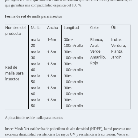
que garantiza una compatibilidad orgánica del 100 %.
Forma de red de malla para insectos
Nombre del
Malla
Ancho
Longitud
Color
Útil
producto
malla
1-6m
30m-
Blanco,
frutas,
20
100m/rollo
Azul,
Verdura,
Verde,
Planta,
malla
1-6m
30m-
Amarillo,
Jardín,
30
100m/rollo
Rojo
malla
1-6m
30m-
Red de
40
100m/rollo
malla para
malla
1-6m
30m-
insectos
50
100m/rollo
malla
1-6m
30m-
60
100m/rollo
malla
1-6m
30m-
80
100m/rollo
Aplicación de red de malla para insectos
Insect Mesh Net está hecha de polietileno de alta densidad (HDPE), la red presenta una
excelente durabilidad, resistencia a los rayos UV y resistencia a la corrosión. Viene en