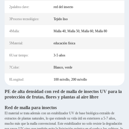
2palabra clave:
red del insecto
3Proceso tecnológico:
Tejido liso
4Malla:
Malla 40, Malla 50, Malla 60, Malla 80
5Material:
educación física
6Usar tiempo:
3-5 años
7Color:
Blanco, verde
8Longitud:
100 m/rollo, 200 m/rollo
PE de alta densidad con red de malla de insectos UV para la
protección de frutas, flores y plantas al aire libre
Red de malla para insectos
El material se trata además con un estabilizador UV de base biológica extraído de
extractos de plantas naturales, lo que extiende su vida útil en exteriores a 5-7 años,
mucho más que la malla convencional. Este estabilizador no solo resiste la degradación
por rayos UV sino que también evita la lixiviación química en el suelo y los cultivos, lo