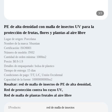
3
/
3
PE de alta densidad con malla de insectos UV para la
protección de frutas, flores y plantas al aire libre
Lugar de origen: Porcelana
Nombre de la marca: Shuntian
Certificación: ISO9001
Número de modelo: IN02
Cantidad de orden mínima: 1000m2
Precio: $0.9-1.9
Detalles de empaquetado: bolsa de plastico
Tiempo de entrega: 15 dias
Condiciones de pago: T/T, L/C, Unión Occidental
Capacidad de la fuente: 10000000000m2
Resaltar:
red de malla de insectos de PE de alta densidad
,
Red de protección contra los rayos UV
,
Red de malla de plantas frutales al aire libre
1Producto:
red de malla de insectos