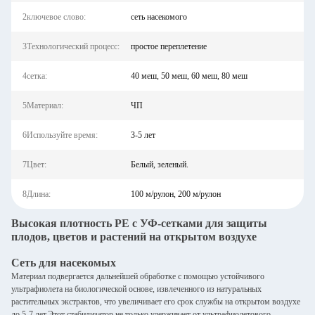
2ключевое слово:
сеть насекомого
3Технологический процесс:
простое переплетение
4сетка:
40 меш, 50 меш, 60 меш, 80 меш
5Материал:
ЧП
6Используйте время:
3-5 лет
7Цвет:
Белый, зеленый.
8Длина:
100 м/рулон, 200 м/рулон
Высокая плотность PE с УФ-сетками для защиты
плодов, цветов и растений на открытом воздухе
Сеть для насекомых
Материал подвергается дальнейшей обработке с помощью устойчивого
ультрафиолета на биологической основе, извлеченного из натуральных
растительных экстрактов, что увеличивает его срок службы на открытом воздухе
до 5-7 лет.Этот стабилизатор не только удерживает от ультрафиолетового