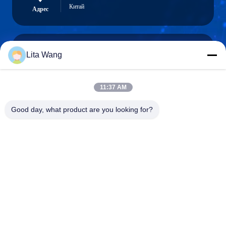
Китай
Адрес
Lita Wang
lita@screenmeshnet.com
Электронная
почта
11:37 AM
Good day, what product are you looking for?
0086-13722831297
Телефон
Anping County Shuntian Silk Screen Products
Co., Ltd.