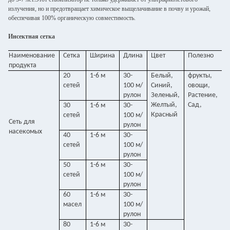
излучения, но и предотвращает химическое выщелачивание в почву и урожай,
обеспечивая 100% органическую совместимость.
Инсектная сетка
Наименование
Сетка
Ширина
Длина
Цвет
Полезно
продукта
20
1-6 м
30-
Белый,
фрукты,
сетей
100 м/
Синий,
овощи,
рулон
Зеленый,
Растение,
Желтый,
Сад,
30
1-6 м
30-
Красный
сетей
100 м/
Сеть для
рулон
насекомых
40
1-6 м
30-
сетей
100 м/
рулон
50
1-6 м
30-
сетей
100 м/
рулон
60
1-6 м
30-
масел
100 м/
рулон
80
1-6 м
30-