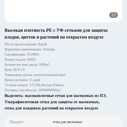
3
/
3
Высокая плотность PE с УФ-сетками для защиты
плодов, цветов и растений на открытом воздухе
Место происхождения: Китай
Фирменное наименование: Shuntian
Сертификация: ISO9001
Номер модели: ИН02
Количество мин заказа: 1000м2
Цена: $0.9-1.9
Упаковывая детали: полиэтиленовый пакет
Время доставки: 15 дней
Условия оплаты: Т/Т,Л/К,Вестерн Юнион
Поставка способности: 10000000000м2
Выделить:
высокоплотные сетки для насекомых из ПЭ
,
Ультрафиолетовая сетка для защиты от насекомых
,
сетка для плодовых растений на открытом воздухе
1Продукт:
сетка для насекомых