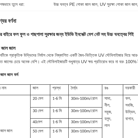
শেষভাবে তুলে ধরা:
উচ্চ ঘনত্ব PE পোকা জাল জাল
, 
UV সুরক্ষা পোকা জাল জাল
যের বর্ণনা
র বাইরে ফল ফুল ও গাছপালা সুরক্ষার জন্য ইউভি ইনসেক্ট মেশ নেট সহ উচ্চ ঘনত্বের পিই
 জাল জাল
নটিকে প্রাকৃতিক উদ্ভিদের নির্যাস থেকে নিষ্কাশিত একটি জৈব-ভিত্তিক UV স্টেবিলাইজার দিয়ে আরও 
িত জালের চেয়ে অনেক বেশি। এই স্টেবিলাইজারটি শুধুমাত্র UV ক্ষয় প্রতিরোধ করে না বরং 100% জৈব
জাল জাল ফর্ম
র নাম
জাল
প্রস্থ
দৈর্ঘ্য
রঙ
দরকারী
20 মেশ
1-6 মি
30m-100m/রোল
সাদা,
ফল,
নীল,
সবজি,
30 মেশ
1-6 মি
30m-100m/রোল
সবুজ,
উদ্ভিদ,
হলুদ,
বাগান,
40মেশ
1-6 মি
30m-100m/রোল
লাল
 জাল জাল
50 মেশ
1-6 মি
30m-100m/রোল