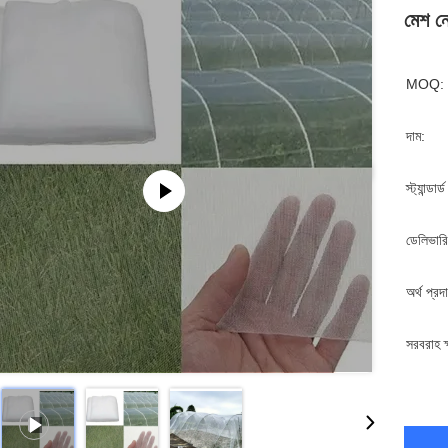
মেশ নে
MOQ:
দাম:
স্ট্যান্ডার
ডেলিভারি
অর্থ প্রদ
সরবরাহ ক