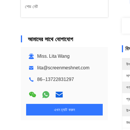
শেড নেট
আমাদের সাথে যোগাযোগ
বি
Miss. Lita Wang
উৎ
lita@screenmeshnet.com
সাক
86--13722831297
পণ
প্
এখন চ্যাট করুন
উপ
রঙ