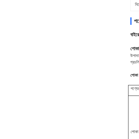
বি
পণ্
বাইরে
পোকা
উপাদা
প্রচল
পোকা 
পণ্যে
পোকা