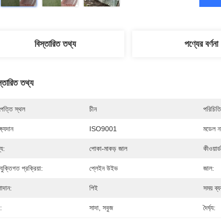
বিস্তারিত তথ্য
পণ্যের বর্ণনা
স্তারিত তথ্য
পত্তি স্থল
চীন
পরিচিতি
্ষ্যদান
ISO9001
মডেল নম
্য:
পোকা-মাকড় জাল
কীওয়ার্ড
রযুক্তিগত প্রক্রিয়া:
প্লেইন উইভ
জাল:
াদান:
পিই
সময় ব্
:
সাদা, সবুজ
দৈর্ঘ্য: