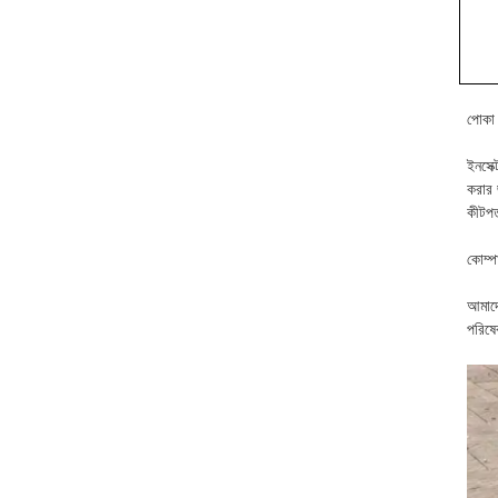
পোকা 
ইনসেক
করার 
কীটপত
কোম্প
আমাদে
পরিষে