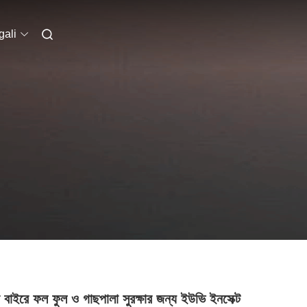
ali
 বাইরে ফল ফুল ও গাছপালা সুরক্ষার জন্য ইউভি ইনসেক্ট