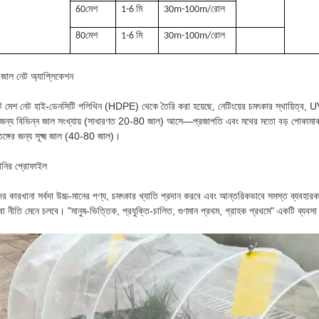
60মেশ
1-6 মি
30m-100m/রোল
80মেশ
1-6 মি
30m-100m/রোল
জাল নেট অ্যাপ্লিকেশন
্ট মেশ নেট হাই-ডেনসিটি পলিথিন (HDPE) থেকে তৈরি করা হয়েছে, নেটিংয়ের চমৎকার স্থায়িত্ব, UV 
জন্য বিভিন্ন জাল সংখ্যায় (সাধারণত 20-80 জাল) আসে—প্রজাপতি এবং মথের মতো বড় পোকামা
ঙ্গের জন্য সূক্ষ্ম জাল (40-80 জাল)।
ানির প্রোফাইল
র কারখানা সর্বদা উচ্চ-মানের পণ্য, চমৎকার খ্যাতি প্রদান করবে এবং আন্তরিকভাবে সমস্ত ব্যবহারক
বা নীতি মেনে চলবে। "মানুষ-ভিত্তিক, প্রযুক্তি-চালিত, গুণমান প্রথম, গ্রাহক প্রথমে" একটি ব্যবস