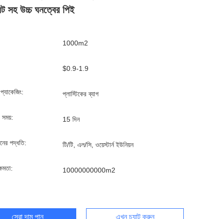
ট সহ উচ্চ ঘনত্বের পিই
1000m2
$0.9-1.9
্ড প্যাকেজিং:
প্লাস্টিকের ব্যাগ
 সময়:
15 দিন
ানের পদ্ধতি:
টি/টি, এল/সি, ওয়েস্টার্ন ইউনিয়ন
্ষমতা:
10000000000m2
সেরা দাম পান
এখন চ্যাট করুন