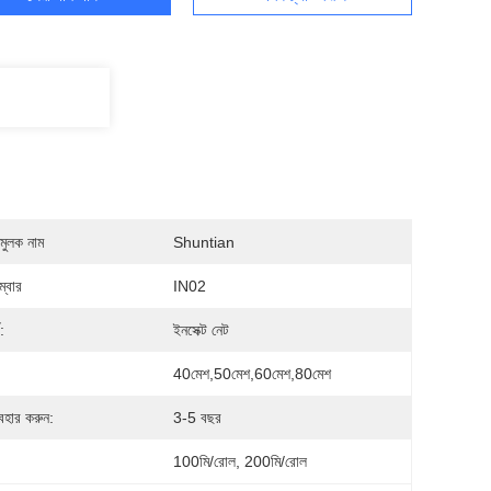
মুলক নাম
Shuntian
্বার
IN02
:
ইনসেক্ট নেট
40মেশ,50মেশ,60মেশ,80মেশ
যবহার করুন:
3-5 বছর
100মি/রোল, 200মি/রোল