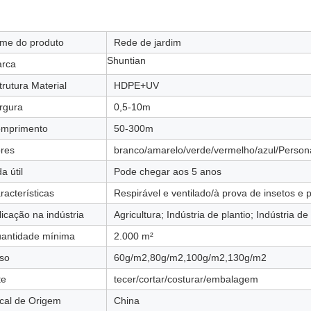
me do produto
Rede de jardim
Shuntian
rca
trutura Material
HDPE+UV
rgura
0,5-10m
mprimento
50-300m
res
branco/amarelo/verde/vermelho/azul/Person
a útil
Pode chegar aos 5 anos
racterísticas
Respirável e ventilado/à prova de insetos e 
licação na indústria
Agricultura; Indústria de plantio; Indústria de
antidade mínima
2.000 m²
so
60g/m2,80g/m2,100g/m2,130g/m2
te
tecer/cortar/costurar/embalagem
cal de Origem
China