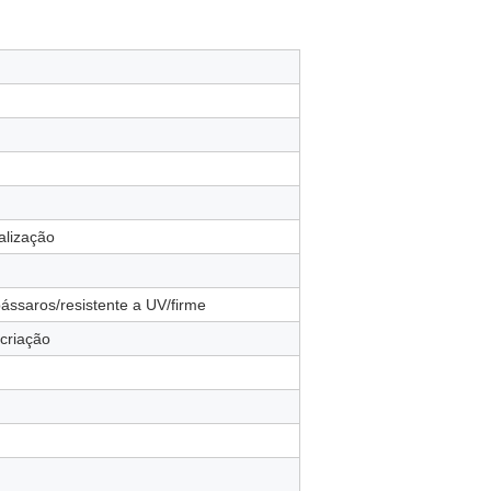
alização
pássaros/resistente a UV/firme
 criação