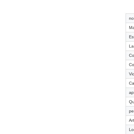
no
Ma
Es
La
Co
Co
Vid
Ca
ap
Qu
pe
Ar
Lo