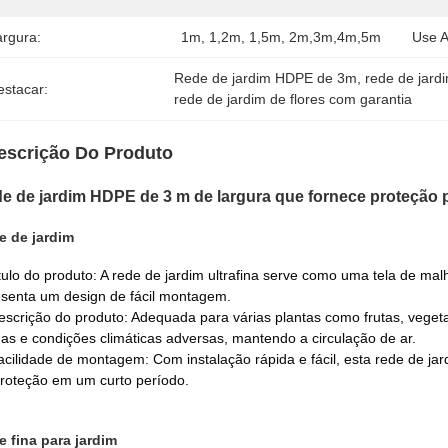
argura:
1m, 1,2m, 1,5m, 2m,3m,4m,5m
Use A
Rede de jardim HDPE de 3m
, 
rede de jard
estacar:
rede de jardim de flores com garantia
escrição Do Produto
e de jardim HDPE de 3 m de largura que fornece proteção pa
e de jardim
tulo do produto: A rede de jardim ultrafina serve como uma tela de malh
senta um design de fácil montagem.
escrição do produto: Adequada para várias plantas como frutas, veget
as e condições climáticas adversas, mantendo a circulação de ar.
acilidade de montagem: Com instalação rápida e fácil, esta rede de ja
roteção em um curto período.
 fina para jardim