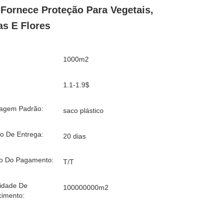
Fornece Proteção Para Vegetais,
as E Flores
1000m2
1.1-1.9$
agem Padrão:
saco plástico
o De Entrega:
20 dias
o Do Pagamento:
T/T
idade De
100000000m2
cimento: