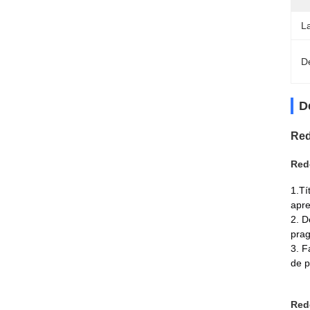
L
D
D
Red
Red
1.Tí
apre
2. D
prag
3. F
de p
Rede