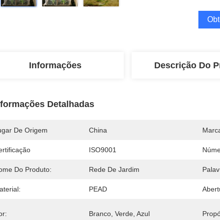
Obt
Informações
Descrição Do P
nformações Detalhadas
ugar De Origem
China
Marc
rtificação
ISO9001
Núme
ome Do Produto:
Rede De Jardim
Palav
terial:
PEAD
Abert
or:
Branco, Verde, Azul
Propó