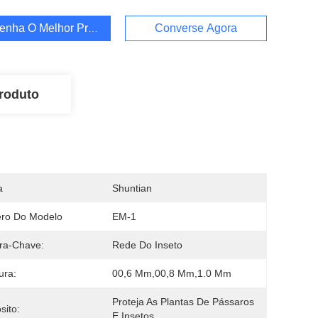
enha O Melhor Preço
Converse Agora
roduto
a
Shuntian
ro Do Modelo
EM-1
ra-Chave:
Rede Do Inseto
ura:
00,6 Mm,00,8 Mm,1.0 Mm
Proteja As Plantas De Pássaros 
sito:
E Insetos