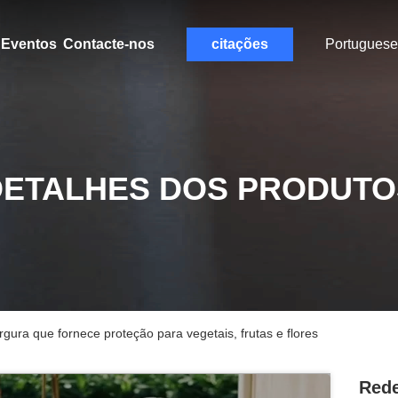
Eventos
Contacte-nos
citações
Portuguese
DETALHES DOS PRODUTO
ura que fornece proteção para vegetais, frutas e flores
Rede