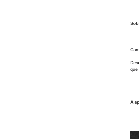
Sob
Como
Desd
que 
A ap