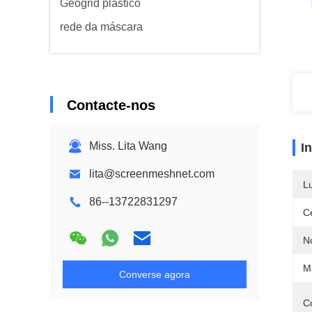
Geogrid plástico
rede da máscara
Contacte-nos
Miss. Lita Wang
I
lita@screenmeshnet.com
L
86--13722831297
Ce
N
Ma
Converse agora
C