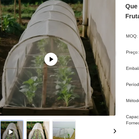
Que 
Frut
MOQ:
Preço:
Embal
Períod
Métod
Capac
Forne