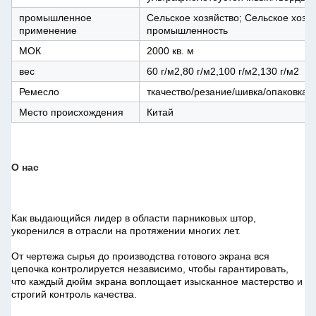
промышленное
Сельское хозяйство; Сельское хозя
применение
промышленность
МОК
2000 кв. м
вес
60 г/м2,80 г/м2,100 г/м2,130 г/м2
Ремесло
ткачество/резание/шивка/опаковка
Место происхождения
Китай
О нас
Как выдающийся лидер в области парниковых штор, 
укоренился в отрасли на протяжении многих лет.
От чертежа сырья до производства готового экрана вся 
цепочка контролируется независимо, чтобы гарантировать, 
что каждый дюйм экрана воплощает изысканное мастерство и 
строгий контроль качества.