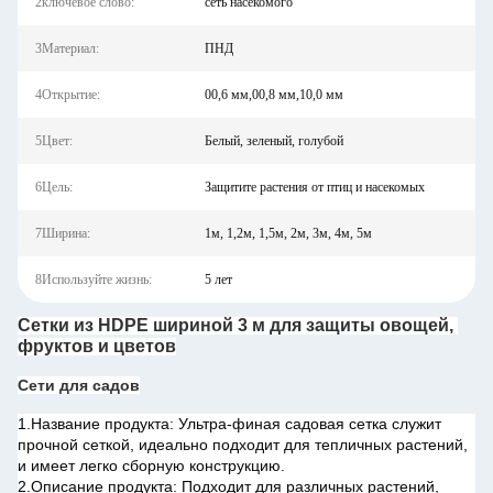
2ключевое слово:
сеть насекомого
3Материал:
ПНД
4Открытие:
00,6 мм,00,8 мм,10,0 мм
5Цвет:
Белый, зеленый, голубой
6Цель:
Защитите растения от птиц и насекомых
7Ширина:
1м, 1,2м, 1,5м, 2м, 3м, 4м, 5м
8Используйте жизнь:
5 лет
Сетки из HDPE шириной 3 м для защиты овощей, 
фруктов и цветов
Сети для садов
1.Название продукта: Ультра-финая садовая сетка служит
прочной сеткой, идеально подходит для тепличных растений,
и имеет легко сборную конструкцию.
2.Описание продукта: Подходит для различных растений,