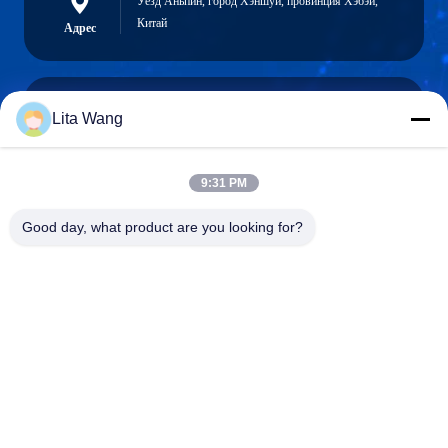
Уезд Аньпин, город Хэншуй, провинция Хэбэй,
Китай
Адрес
Lita Wang
lita@screenmeshnet.com
Электронная
почта
9:31 PM
Good day, what product are you looking for?
0086-13722831297
Телефон
Anping County Shuntian Silk Screen Products
Co., Ltd.