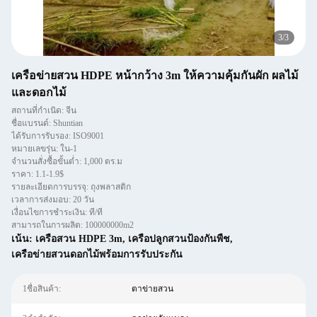
3
/
3
เครือข่ายสวน HDPE หน้ากว้าง 3m ให้ความคุ้มกันผัก ผลไม้
และดอกไม้
สถานที่กำเนิด: จีน
ชื่อแบรนด์: Shuntian
ได้รับการรับรอง: ISO9001
หมายเลขรุ่น: ใน-1
จำนวนสั่งซื้อขั้นต่ำ: 1,000 ตร.ม
ราคา: 1.1-1.9$
รายละเอียดการบรรจุ: ถุงพลาสติก
เวลาการส่งมอบ: 20 วัน
เงื่อนไขการชำระเงิน: ที/ที
สามารถในการผลิต: 100000000m2
เน้น:
เครือสวน HDPE 3m
,
เครือปลูกสวนป้องกันพืช
,
เครือข่ายสวนดอกไม้พร้อมการรับประกัน
1ชื่อสินค้า:
ตาข่ายสวน