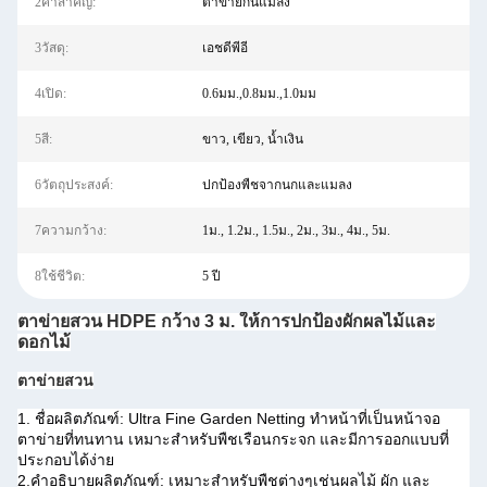
2คำสำคัญ:
ตาข่ายกันแมลง
3วัสดุ:
เอชดีพีอี
4เปิด:
0.6มม.,0.8มม.,1.0มม
5สี:
ขาว, เขียว, น้ำเงิน
6วัตถุประสงค์:
ปกป้องพืชจากนกและแมลง
7ความกว้าง:
1ม., 1.2ม., 1.5ม., 2ม., 3ม., 4ม., 5ม.
8ใช้ชีวิต:
5 ปี
ตาข่ายสวน HDPE กว้าง 3 ม. ให้การปกป้องผักผลไม้และ
ดอกไม้
ตาข่ายสวน
1. ชื่อผลิตภัณฑ์: Ultra Fine Garden Netting ทำหน้าที่เป็นหน้าจอ
ตาข่ายที่ทนทาน เหมาะสำหรับพืชเรือนกระจก และมีการออกแบบที่
ประกอบได้ง่าย
2.คำอธิบายผลิตภัณฑ์: เหมาะสำหรับพืชต่างๆเช่นผลไม้ ผัก และ