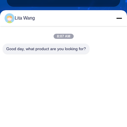
Lita Wang
lita@screenmeshnet.com
อีเมล
8:07 AM
Good day, what product are you looking for?
0086-13722831297
โทรศัพท์
Anping County Shuntian Silk Screen Products
Co., Ltd.