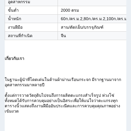
อุตสาหกรรม
ขั้นต่ำ
2000 ตรม
น้ำหนัก
60ก./ตร.ม.2,80ก./ตร.ม.2,100ก./ตร.ม.2
งานฝีมือ
สาน/ตัด/เย็บ/บรรจุภัณฑ์
สถานที่กำเนิด
จีน
เกี่ยวกับเรา
ในฐานะผู้นำที่โดดเด่นในด้านผ้าม่านเรือนกระจก มีรากฐานมาจาก
อุตสาหกรรมมาหลายปี
ตั้งแต่การวาดวัตถุดิบไปจนถึงการผลิตตะแกรงสำเร็จรูป ห่วงโซ่
ทั้งหมดได้รับการควบคุมอย่างเป็นอิสระเพื่อให้แน่ใจว่าตะแกรงทุก
ตารางนิ้วแสดงถึงงานฝีมืออันประณีตและการควบคุมคุณภาพอย่าง
เข้มงวด