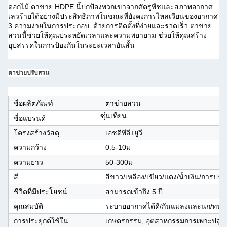
ดอกไม้ ตาข่าย HDPE นี้ปกป้องพวกเขาจากศัตรูพืชและสภาพอากาศ
เลวร้ายได้อย่างมีประสิทธิภาพในขณะที่ยังคงการไหลเวียนของอากาศ
3.ความง่ายในการประกอบ: ด้วยการติดตั้งที่ง่ายและรวดเร็ว ตาข่าย
สวนนี้ช่วยให้คุณประหยัดเวลาและความพยายาม ช่วยให้คุณสร้าง
อุปสรรคในการป้องกันในระยะเวลาอันสั้น
ตาข่ายปรับสวน
ชื่อผลิตภัณฑ์
ตาข่ายสวน
ซุ่นเทียน
ชื่อแบรนด์
โครงสร้างวัสดุ
เอชดีพีอี+ยูวี
ความกว้าง
0.5-10ม
ความยาว
50-300ม
สี
สีขาว/เหลือง/เขียว/แดง/น้ำเงิน/การปรับ
ชีวิตที่มีประโยชน์
สามารถเข้าถึง 5 ปี
คุณสมบัติ
ระบายอากาศได้ดี/กันแมลงและนก/ทนต่อรั
การประยุกต์ใช้ใน
เกษตรกรรม; อุตสาหกรรมการเพาะปลูก 