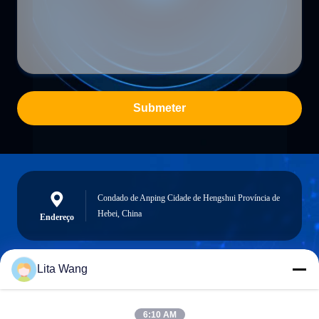
Submeter
Condado de Anping Cidade de Hengshui Província de
Hebei, China
Endereço
Lita Wang
lita@screenmeshnet.com
E-mail
6:10 AM