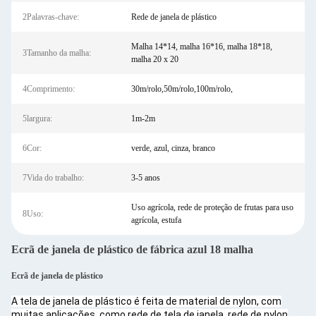
2Palavras-chave:
Rede de janela de plástico
Malha 14*14, malha 16*16, malha 18*18,
3Tamanho da malha:
malha 20 x 20
4Comprimento:
30m/rolo,50m/rolo,100m/rolo,
5largura:
1m-2m
6Cor:
verde, azul, cinza, branco
7Vida do trabalho:
3-5 anos
Uso agrícola, rede de proteção de frutas para uso
8Uso:
agrícola, estufa
Ecrã de janela de plástico de fábrica azul 18 malha
Ecrã de janela de plástico
A tela de janela de plástico é feita de material de nylon, com
muitas aplicações, como rede de tela de janela, rede de nylon