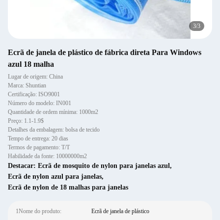
3
/
3
Ecrã de janela de plástico de fábrica direta Para Windows
azul 18 malha
Lugar de origem: China
Marca: Shuntian
Certificação: ISO9001
Número do modelo: IN001
Quantidade de ordem mínima: 1000m2
Preço: 1.1-1.9$
Detalhes da embalagem: bolsa de tecido
Tempo de entrega: 20 dias
Termos de pagamento: T/T
Habilidade da fonte: 10000000m2
Destacar:
Ecrã de mosquito de nylon para janelas azul
,
Ecrã de nylon azul para janelas
,
Ecrã de nylon de 18 malhas para janelas
1Nome do produto:
Ecrã de janela de plástico