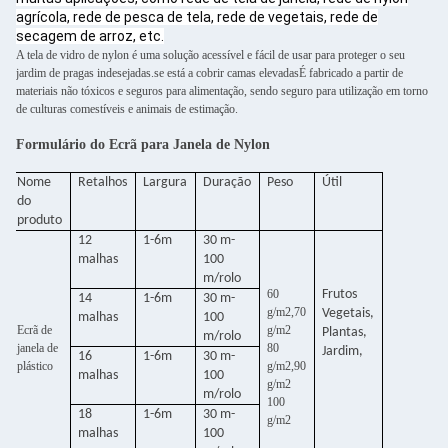
agrícola, rede de pesca de tela, rede de vegetais, rede de
secagem de arroz, etc.
A tela de vidro de nylon é uma solução acessível e fácil de usar para proteger o seu
jardim de pragas indesejadas.se está a cobrir camas elevadasÉ fabricado a partir de
materiais não tóxicos e seguros para alimentação, sendo seguro para utilização em torno
de culturas comestíveis e animais de estimação.
Formulário do Ecrã para Janela de Nylon
Nome
Retalhos
Largura
Duração
Peso
Útil
do
produto
12
1-6m
30 m-
malhas
100
m/rolo
60
Frutos
14
1-6m
30 m-
g/m2,70
Vegetais,
malhas
100
Ecrã de
g/m2
Plantas,
m/rolo
janela de
80
Jardim,
16
1-6m
30 m-
plástico
g/m2,90
malhas
100
g/m2
m/rolo
100
18
1-6m
30 m-
g/m2
malhas
100