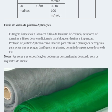
m/rolo
20
1-6m
30 m-
malhas
100
m/rolo
Ecrãs de vidro de plástico Aplicações
Filtragem doméstica: Usada em filtros de lavatório de cozinha, aeradores de
torneiras e filtros de ar condicionado para bloquear detritos e impurezas.
Proteção de jardim: Aplicada como insectos para estufas e plantações de vegetais
para evitar que as pragas danifiquem as plantas, permitindo a passagem do ar e da
luz.
Notas
: As cores e as especificações podem ser personalizadas de acordo com os
requisitos do cliente.