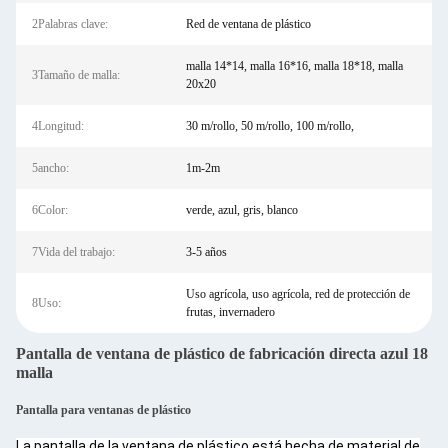
2Palabras clave:
Red de ventana de plástico
malla 14*14, malla 16*16, malla 18*18, malla
3Tamaño de malla:
20x20
4Longitud:
30 m/rollo, 50 m/rollo, 100 m/rollo,
5ancho:
1m-2m
6Color:
verde, azul, gris, blanco
7Vida del trabajo:
3-5 años
Uso agrícola, uso agrícola, red de protección de
8Uso:
frutas, invernadero
Pantalla de ventana de plástico de fabricación directa azul 18
malla
Pantalla para ventanas de plástico
La pantalla de la ventana de plástico está hecha de material de