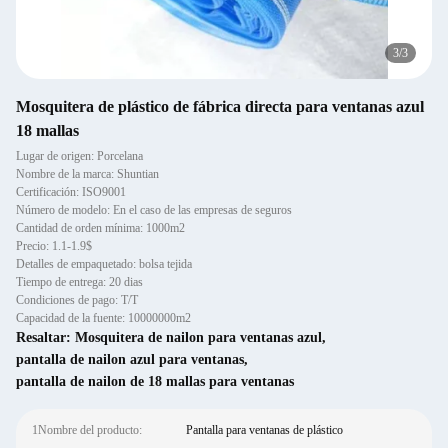
3
/
3
Mosquitera de plástico de fábrica directa para ventanas azul
18 mallas
Lugar de origen: Porcelana
Nombre de la marca: Shuntian
Certificación: ISO9001
Número de modelo: En el caso de las empresas de seguros
Cantidad de orden mínima: 1000m2
Precio: 1.1-1.9$
Detalles de empaquetado: bolsa tejida
Tiempo de entrega: 20 dias
Condiciones de pago: T/T
Capacidad de la fuente: 10000000m2
Resaltar:
Mosquitera de nailon para ventanas azul
,
pantalla de nailon azul para ventanas
,
pantalla de nailon de 18 mallas para ventanas
1Nombre del producto:
Pantalla para ventanas de plástico