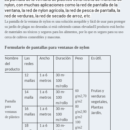
nylon, con muchas aplicaciones como la red de pantalla de la
ventana, la red de nylon agrícola, la red de pesca de pantalla, la
red de verduras, la red de secado de arroz, etc.
La pantalla de la ventana de nylon es una solución asequible y fácil de usar para proteger
su jardín de plagas no deseadas.si está cubriendo camas elevadasEl producto está hecho
de materiales no tóxicos y seguros para los alimentos, por lo que es seguro para su uso
cerca de cultivos comestibles y mascotas.
Formulario de pantallas para ventanas de nylon
Nombre
Las
Ancho
Duración
Peso
Es útil.
del
redes
producto
12
1 a 6
30 m-
mallas
metros
100
m/rollo
60
Frutas y
14
1 a 6
30 m-
g/m2,70
verduras
malla
metros
100
Pantalla
g/m2
vegetales,
m/rollo
para
80
Plantas
16
1 a 6
30 m-
ventanas
g/m2,90
Jardín,
mallas
metros
100
de plástico
g/m2
m/rollo
100
18
1 a 6
30 m-
g/m2