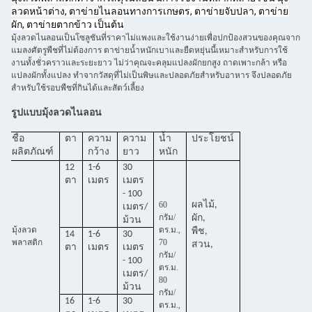
ลวดหน้าต่าง, ตาข่ายไนลอนทางการเกษตร, ตาข่ายจับปลา, ตาข่าย
ผัก, ตาข่ายตากข้าว เป็นต้น
มุ้งลวดไนลอนเป็นโซลูชันที่ราคาไม่แพงและใช้งานง่ายเพื่อปกป้องสวนของคุณจาก
แมลงศัตรูพืชที่ไม่ต้องการ ตาข่ายน้ำหนักเบาและยืดหยุ่นนี้เหมาะสำหรับการใช้
งานทั้งชั่วคราวและระยะยาว ไม่ว่าคุณจะคลุมแปลงผักยกสูง ถาดเพาะกล้า หรือ
แปลงผักทั้งแปลง ทำจากวัสดุที่ไม่เป็นพิษและปลอดภัยสำหรับอาหาร จึงปลอดภัย
สำหรับใช้รอบพืชที่กินได้และสัตว์เลี้ยง
รูปแบบมุ้งลวดไนลอน
ชื่อ
ตา
ความ
ความ
น้ำ
ประโยชน์
ผลิตภัณฑ์
กว้าง
ยาว
หนัก
12
1-6
30
ตา
เมตร
เมตร
- 100
60
ผลไม้,
เมตร/
กรัม/
ผัก,
ม้วน
มุ้งลวด
ตร.ม.,
พืช,
14
1-6
30
พลาสติก
70
สวน,
ตา
เมตร
เมตร
กรัม/
- 100
ตร.ม.
เมตร/
80
ม้วน
กรัม/
16
1-6
30
ตร.ม.,