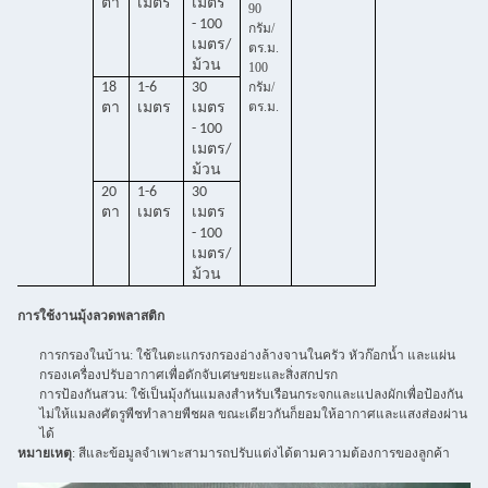
ตา
เมตร
เมตร
90
- 100
กรัม/
เมตร/
ตร.ม.
ม้วน
100
18
1-6
30
กรัม/
ตร.ม.
ตา
เมตร
เมตร
- 100
เมตร/
ม้วน
20
1-6
30
ตา
เมตร
เมตร
- 100
เมตร/
ม้วน
การใช้งานมุ้งลวดพลาสติก
การกรองในบ้าน: ใช้ในตะแกรงกรองอ่างล้างจานในครัว หัวก๊อกน้ำ และแผ่น
กรองเครื่องปรับอากาศเพื่อดักจับเศษขยะและสิ่งสกปรก
การป้องกันสวน: ใช้เป็นมุ้งกันแมลงสำหรับเรือนกระจกและแปลงผักเพื่อป้องกัน
ไม่ให้แมลงศัตรูพืชทำลายพืชผล ขณะเดียวกันก็ยอมให้อากาศและแสงส่องผ่าน
ได้
หมายเหตุ
: สีและข้อมูลจำเพาะสามารถปรับแต่งได้ตามความต้องการของลูกค้า