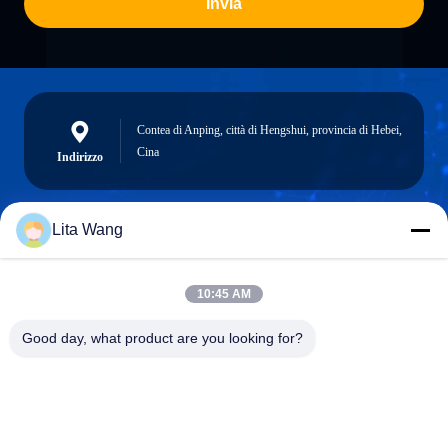
Invia
Contea di Anping, città di Hengshui, provincia di Hebei,
Cina
Indirizzo
Lita Wang
lita@screenmeshnet.com
Email
10:45 AM
Good day, what product are you looking for?
0086-13722831297
Telefono