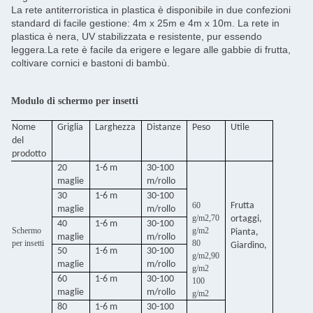
La rete antiterroristica in plastica è disponibile in due confezioni
standard di facile gestione: 4m x 25m e 4m x 10m. La rete in
plastica è nera, UV stabilizzata e resistente, pur essendo
leggera.La rete è facile da erigere e legare alle gabbie di frutta,
coltivare cornici e bastoni di bambù.
Modulo di schermo per insetti
Nome
Griglia
Larghezza
Distanze
Peso
Utile
del
prodotto
20
1-6 m
30-100
maglie
m/rollo
30
1-6 m
30-100
60
Frutta
maglie
m/rollo
g/m2,70
ortaggi,
40
1-6 m
30-100
Schermo
g/m2
Pianta,
maglie
m/rollo
per insetti
80
Giardino,
50
1-6 m
30-100
g/m2,90
maglie
m/rollo
g/m2
60
1-6 m
30-100
100
maglie
m/rollo
g/m2
80
1-6 m
30-100