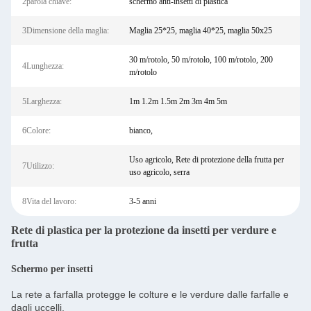
2parola chiave:
schermo anti-insetti di plastica
3Dimensione della maglia:
Maglia 25*25, maglia 40*25, maglia 50x25
30 m/rotolo, 50 m/rotolo, 100 m/rotolo, 200
4Lunghezza:
m/rotolo
5Larghezza:
1m 1.2m 1.5m 2m 3m 4m 5m
6Colore:
bianco,
Uso agricolo, Rete di protezione della frutta per
7Utilizzo:
uso agricolo, serra
8Vita del lavoro:
3-5 anni
Rete di plastica per la protezione da insetti per verdure e
frutta
Schermo per insetti
La rete a farfalla protegge le colture e le verdure dalle farfalle e
dagli uccelli.