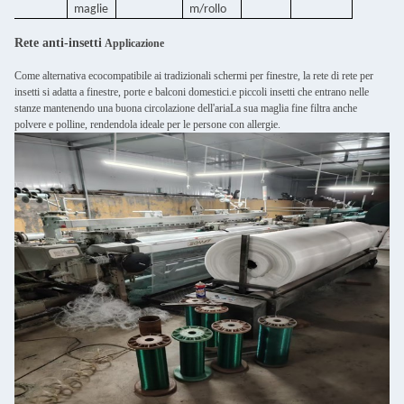
maglie
m/rollo
Rete anti-insetti
Applicazione
Come alternativa ecocompatibile ai tradizionali schermi per finestre, la rete di rete per
insetti si adatta a finestre, porte e balconi domestici.e piccoli insetti che entrano nelle
stanze mantenendo una buona circolazione dell'ariaLa sua maglia fine filtra anche
polvere e polline, rendendola ideale per le persone con allergie.