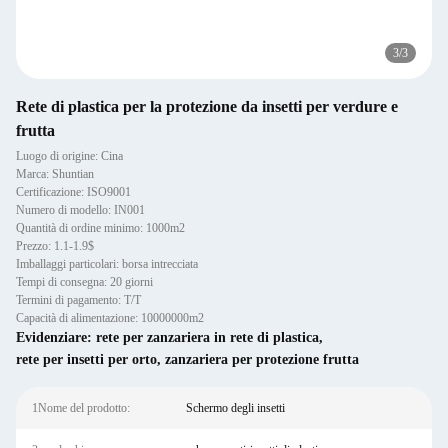
3
/
3
Rete di plastica per la protezione da insetti per verdure e
frutta
Luogo di origine: Cina
Marca: Shuntian
Certificazione: ISO9001
Numero di modello: IN001
Quantità di ordine minimo: 1000m2
Prezzo: 1.1-1.9$
Imballaggi particolari: borsa intrecciata
Tempi di consegna: 20 giorni
Termini di pagamento: T/T
Capacità di alimentazione: 10000000m2
Evidenziare:
rete per zanzariera in rete di plastica
,
rete per insetti per orto
,
zanzariera per protezione frutta
1Nome del prodotto:
Schermo degli insetti