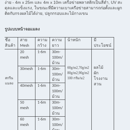
ง่าย - 4m x 25m และ 4m x 10m เครือข่ายพลาสติกเป็นสีดํา, UV สะ
ดุลและแข็งแรง, ในขณะที่มีความเบาเครือข่ายสามารถก่อตั้งและผูก
ติดกับกรงผลไม้ได้ง่าย, ปลูกกรอบและไม้กางเขน
รูปแบบหน้าจอแมลง
ชื่อ
สาย
ความ
ความ
น้ําหนัก
มี
สินค้า
Mesh
กว้าง
ยาว
ประโยชน์
20
1-6m
30m-
mesh
100m/
ม้วน
60g/m2,70g/m2
ผลไม้
30mesh
1-6m
30m-
80g/m2,90g/m2
ผัก
100m/
สกรีน
100 กรัม/ม2
โรงงาน
ม้วน
แมลง
สวน
40mesh
1-6m
30m-
100m/
ม้วน
50
1-6m
30m-
mesh
100m/
ม้วน
60
1-6m
30m-
mesh
100m/