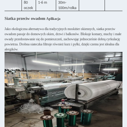
80
1-6 m
30m-
oczek
100m/rolka
Siatka przeciw owadom
Aplikacja
Jako ekologiczna alternatywa dla tradycyjnych moskitier okiennych, siatka przeciw
owadom pasuje do domowych okien, drzwi i balkonów. Blokuje komary, muchy i małe
owady przedostawanie się do pomieszczeń, zachowując jednocześnie dobrą cyrkulację
powietrza. Drobna siateczka filtruje również kurz i pyłki, dzięki czemu jest idealna dla
alergików.