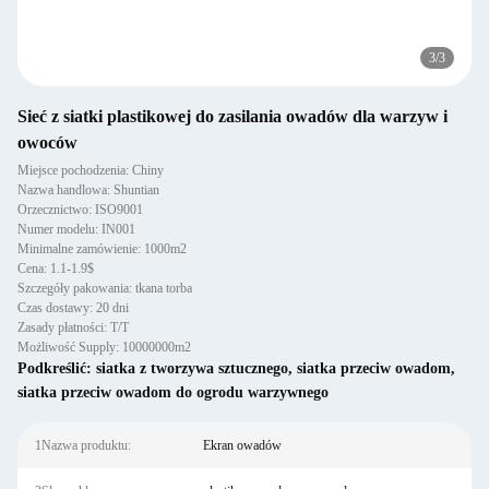
3
/
3
Sieć z siatki plastikowej do zasilania owadów dla warzyw i
owoców
Miejsce pochodzenia: Chiny
Nazwa handlowa: Shuntian
Orzecznictwo: ISO9001
Numer modelu: IN001
Minimalne zamówienie: 1000m2
Cena: 1.1-1.9$
Szczegóły pakowania: tkana torba
Czas dostawy: 20 dni
Zasady płatności: T/T
Możliwość Supply: 10000000m2
Podkreślić:
siatka z tworzywa sztucznego
,
siatka przeciw owadom
,
siatka przeciw owadom do ogrodu warzywnego
1Nazwa produktu:
Ekran owadów