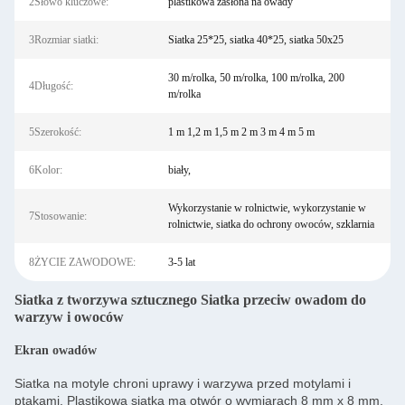
2Słowo kluczowe:
plastikowa zasłona na owady
3Rozmiar siatki:
Siatka 25*25, siatka 40*25, siatka 50x25
30 m/rolka, 50 m/rolka, 100 m/rolka, 200
4Długość:
m/rolka
5Szerokość:
1 m 1,2 m 1,5 m 2 m 3 m 4 m 5 m
6Kolor:
biały,
Wykorzystanie w rolnictwie, wykorzystanie w
7Stosowanie:
rolnictwie, siatka do ochrony owoców, szklarnia
8ŻYCIE ZAWODOWE:
3-5 lat
Siatka z tworzywa sztucznego Siatka przeciw owadom do
warzyw i owoców
Ekran owadów
Siatka na motyle chroni uprawy i warzywa przed motylami i
ptakami. Plastikowa siatka ma otwór o wymiarach 8 mm x 8 mm,