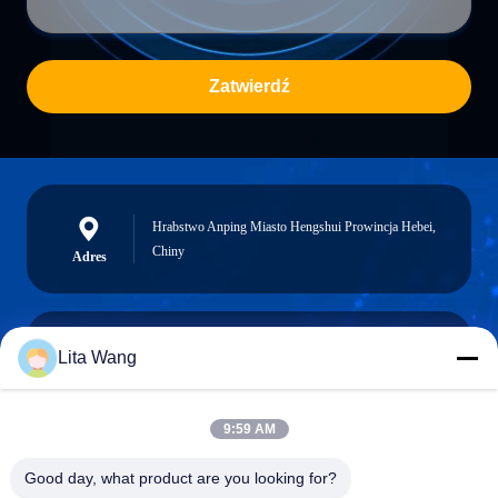
Zatwierdź
Hrabstwo Anping Miasto Hengshui Prowincja Hebei,
Chiny
Adres
Lita Wang
lita@screenmeshnet.com
Wiadomość
elektroniczna
9:59 AM
Good day, what product are you looking for?