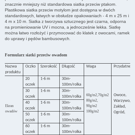
znacznie mniejszy niż standardowa siatka przeciw ptakom.
Plastikowa siatka przeciw motylom jest dostępna w dwóch
standardowych, łatwych w obsłudze opakowaniach - 4 m x 25 m i
4 m x 10 m. Siatka z tworzywa sztucznego jest czarna, odporna
na promieniowanie UV i mocna, a jednocześnie lekka. Siatkę
można łatwo rozłożyć i przymocować do klatek z owocami, ramek
do uprawy i pędów bambusowych.
Formularz siatki przeciw owadom
Nazwa
Oczko
Szerokość
Długość
Waga
Przydatne
produktu
20
1-6 m
30m-
oczek
100m/rolka
30
1-6 m
30m-
60g/m2,70g/m2
Owoce,
oczek
100m/rolka
80g/m2,
Warzywo,
40
1-6 m
30m-
Ekran
90g/m2
Zakład,
oczek
100m/rolka
owadów
100g/m2
Ogród,
50
1-6 m
30m-
oczek
100m/rolka
60
1-6 m
30m-
oczek
100m/rolka