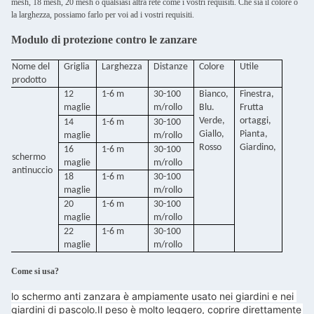
mesh, 18 mesh, 20 mesh o qualsiasi altra rete come i vostri requisiti. Che sia il colore o
la larghezza, possiamo farlo per voi ad i vostri requisiti.
Modulo di protezione contro le zanzare
Nome del
Griglia
Larghezza
Distanze
Colore
Utile
prodotto
12
1-6 m
30-100
Bianco,
Finestra,
maglie
m/rollo
Blu.
Frutta
Verde,
ortaggi,
14
1-6 m
30-100
Giallo,
Pianta,
maglie
m/rollo
Rosso
Giardino,
16
1-6 m
30-100
schermo
maglie
m/rollo
antinuccio
18
1-6 m
30-100
maglie
m/rollo
20
1-6 m
30-100
maglie
m/rollo
22
1-6 m
30-100
maglie
m/rollo
Come si usa?
lo schermo anti zanzara è ampiamente usato nei giardini e nei 
giardini di pascolo.
Il peso è molto leggero, coprire direttamente 