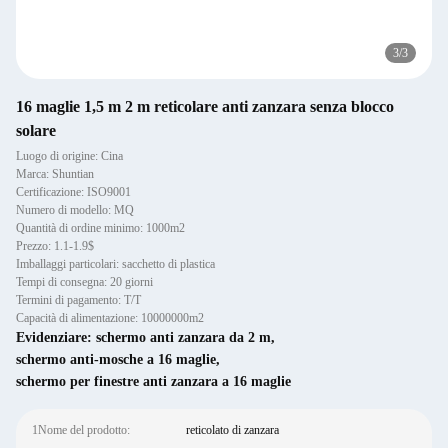
3
/
3
16 maglie 1,5 m 2 m reticolare anti zanzara senza blocco
solare
Luogo di origine: Cina
Marca: Shuntian
Certificazione: ISO9001
Numero di modello: MQ
Quantità di ordine minimo: 1000m2
Prezzo: 1.1-1.9$
Imballaggi particolari: sacchetto di plastica
Tempi di consegna: 20 giorni
Termini di pagamento: T/T
Capacità di alimentazione: 10000000m2
Evidenziare:
schermo anti zanzara da 2 m
,
schermo anti-mosche a 16 maglie
,
schermo per finestre anti zanzara a 16 maglie
1Nome del prodotto:
reticolato di zanzara