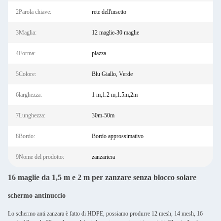
2Parola chiave:
rete dell'insetto
3Maglia:
12 maglie-30 maglie
4Forma:
piazza
5Colore:
Blu Giallo, Verde
6larghezza:
1 m,1.2 m,1.5m,2m
7Lunghezza:
30m-50m
8Bordo:
Bordo approssimativo
9Nome del prodotto:
zanzariera
16 maglie da 1,5 m e 2 m per zanzare senza blocco solare
schermo antinuccio
Lo schermo anti zanzara è fatto di HDPE, possiamo produrre 12 mesh, 14 mesh, 16