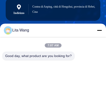
Contea di Anping, città di Hengshui, provincia di Hebei,
Cina
Indirizzo
Lita Wang
lita@screenmeshnet.com
Email
7:07 AM
Good day, what product are you looking for?
0086-13722831297
Telefono
Anping County Shuntian Silk Screen Products
Co., Ltd.