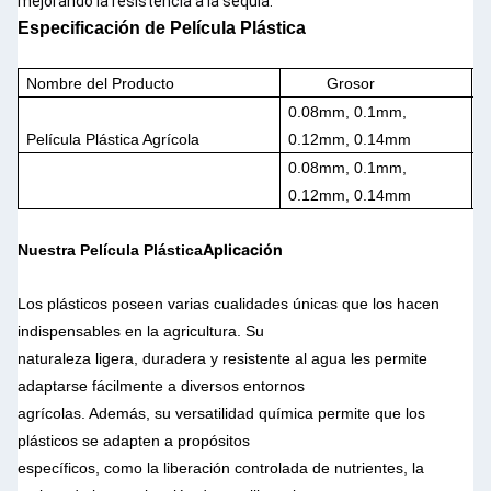
mejorando la resistencia a la sequía.
Especificación de Película Plástica
Nombre del Producto
Grosor
A
0.08mm, 0.1mm,
1
Película Plástica Agrícola
0.12mm, 0.14mm
0.08mm, 0.1mm,
1
0.12mm, 0.14mm
Aplicación
Nuestra Película Plástica
Los plásticos poseen varias cualidades únicas que los hacen
indispensables en la agricultura. Su
naturaleza ligera, duradera y resistente al agua les permite
adaptarse fácilmente a diversos entornos
agrícolas. Además, su versatilidad química permite que los
plásticos se adapten a propósitos
específicos, como la liberación controlada de nutrientes, la