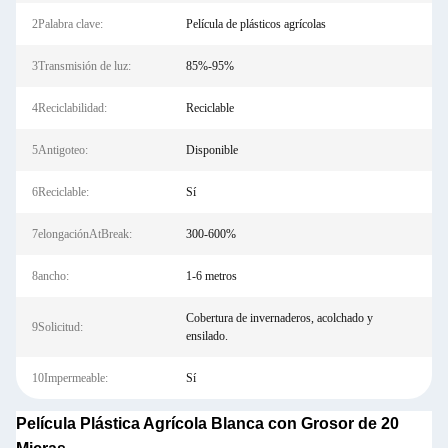
2Palabra clave:
Película de plásticos agrícolas
3Transmisión de luz:
85%-95%
4Reciclabilidad:
Reciclable
5Antigoteo:
Disponible
6Reciclable:
Sí
7elongaciónAtBreak:
300-600%
8ancho:
1-6 metros
Cobertura de invernaderos, acolchado y
9Solicitud:
ensilado.
10Impermeable:
Sí
Película Plástica Agrícola Blanca con Grosor de 20