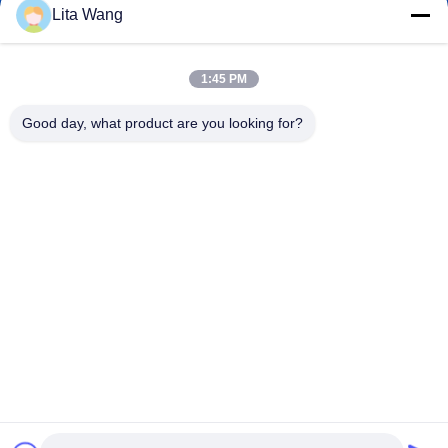
Lita Wang
lita@screenmeshnet.com
Email
1:45 PM
Good day, what product are you looking for?
0086-13722831297
El teléfono.
Anping County Shuntian Silk Screen Products
Co., Ltd.
Anping County Shuntian Silk Screen Products Co., Ltd.