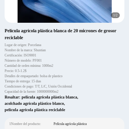
1
/
2
Película agrícola plástica blanca de 20 micrones de grosor
reciclable
Lugar de origen: Porcelana
Nombre de la marca: Shuntian
Certificación: ISO9001
Número de modelo: PF001
Cantidad de orden mínima: 1000m2
Precio: 0.5-1.2$
Detalles de empaquetado: bolsa de plastico
Tiempo de entrega: 15 dias
Condiciones de pago: T/T, L/C, Unión Occidental
Capacidad de la fuente: 1000000000m2
Resaltar:
película agrícola plástica blanca
,
acolchado agrícola plástico blanco
,
película agrícola plástica reciclable
1Nombre del producto:
Película agrícola plástica