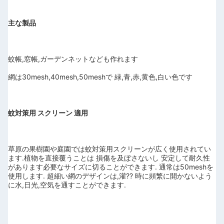
主な製品
蚊帳,窓帳,ガーデンネットなども作れます
網は30mesh,40mesh,50meshで 緑,青,赤,黄色,白い色です
蚊対策用 スクリーン 適用
草原の果樹園や庭園では蚊対策用スクリーンが広く使用されてい
ます.
植物を直接覆うことは 損傷を及ぼさないし 安定して耐久性
があります
必要なサイズに切ることができます. 通常は50meshを
使用します. 超細い網のデザインは,灌?? 時に頻繁に開かないよう
に水,日光,空気を通すことができます.