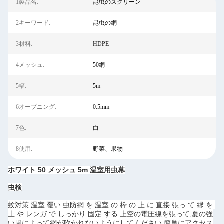
1製品名:
昆虫のスクリーン
2キーワード:
昆虫の網
3材料:
HDPE
4メッシュ:
50網
5幅:
5m
6オープニング:
0.5mm
7色:
白
8使用:
野菜、果物
ホワイト 50 メッシュ 5m 温室用虫幕
虫検
蚊対策 温室 覆い 虫防網 を 温室 の 枠 の 上 に 直接 張っ て 縁 を 
土 や レンガ で しっかり 固定 する.上空の電圧線を張って,夏の強
い風によって網が吹かれないようにしてください.簡単にアクセス