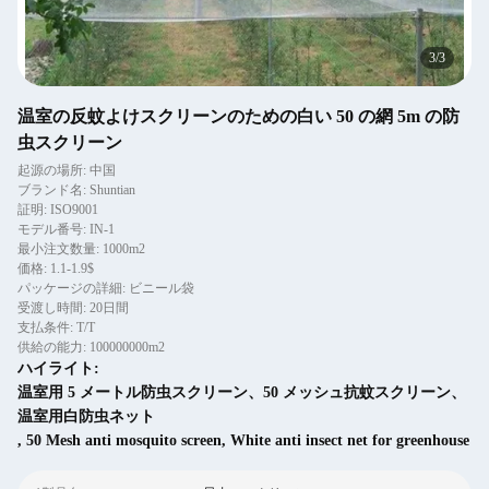
3
/
3
温室の反蚊よけスクリーンのための白い 50 の網 5m の防
虫スクリーン
起源の場所: 中国
ブランド名: Shuntian
証明: ISO9001
モデル番号: IN-1
最小注文数量: 1000m2
価格: 1.1-1.9$
パッケージの詳細: ビニール袋
受渡し時間: 20日間
支払条件: T/T
供給の能力: 100000000m2
ハイライト:
温室用 5 メートル防虫スクリーン、50 メッシュ抗蚊スクリーン、
温室用白防虫ネット
,
50 Mesh anti mosquito screen
,
White anti insect net for greenhouse