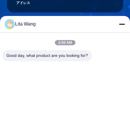
アドレス
Lita Wang
lita@screenmeshnet.com
電子メール
2:50 AM
Good day, what product are you looking for?
0086-13722831297
電話
Anping County Shuntian Silk Screen Products
Co., Ltd.