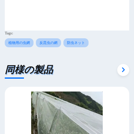
Tags:
植物用の虫網
反昆虫の網
防虫ネット
同様の製品