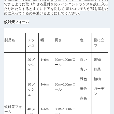
できるように取り外せる蓋付きのメインエントランスを残し,入っ
たり出たりするとすぐにドアを閉じて,蝶やコウモリが卵を産むた
めに入ってくるのを避けるようにしてください.
蚊対策フォーム
製品名
メッ
幅
長さ
色
役に立
シュ
つ
20 メ
1~6m
30m~100m/ロ
白い
果物
ッシ
ール
青い
野菜
ュ
緑色
植物
30 メ
1~6m
30m~100m/ロ
黄色
ガーデ
ッシ
ール
ン
ュ
赤色
蚊対策フォ
40 メ
1~6m
30m~100m/ロ
ーム