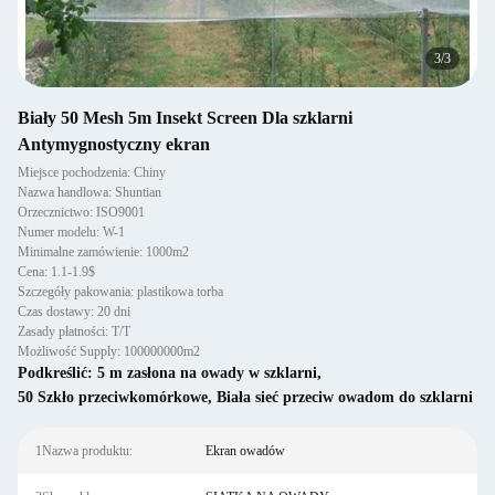
3
/
3
Biały 50 Mesh 5m Insekt Screen Dla szklarni
Antymygnostyczny ekran
Miejsce pochodzenia: Chiny
Nazwa handlowa: Shuntian
Orzecznictwo: ISO9001
Numer modelu: W-1
Minimalne zamówienie: 1000m2
Cena: 1.1-1.9$
Szczegóły pakowania: plastikowa torba
Czas dostawy: 20 dni
Zasady płatności: T/T
Możliwość Supply: 100000000m2
Podkreślić:
5 m zasłona na owady w szklarni
,
50 Szkło przeciwkomórkowe
,
Biała sieć przeciw owadom do szklarni
1Nazwa produktu:
Ekran owadów