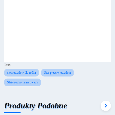
Tags:
sieci owadów dla roślin
Sieć przeciw owadom
Siatka odporna na owady
Produkty Podobne