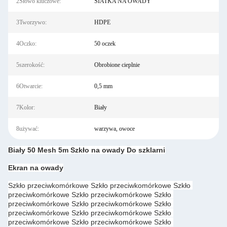
2Słowo kluczowe:
SIATKA NA OWADY
3Tworzywo:
HDPE
4Oczko:
50 oczek
5szerokość:
Obrobione cieplnie
6Otwarcie:
0,5 mm
7Kolor:
Biały
8używać:
warzywa, owoce
Biały 50 Mesh 5m Szkło na owady Do szklarni
Ekran na owady
Szkło przeciwkomórkowe Szkło przeciwkomórkowe Szkło 
przeciwkomórkowe Szkło przeciwkomórkowe Szkło 
przeciwkomórkowe Szkło przeciwkomórkowe Szkło 
przeciwkomórkowe Szkło przeciwkomórkowe Szkło 
przeciwkomórkowe Szkło przeciwkomórkowe Szkło 