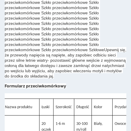
przeciwkomórkowe Szkło przeciwkomórkowe Szkło 
przeciwkomórkowe Szkło przeciwkomórkowe Szkło 
przeciwkomórkowe Szkło przeciwkomórkowe Szkło 
przeciwkomórkowe Szkło przeciwkomórkowe Szkło 
przeciwkomórkowe Szkło przeciwkomórkowe Szkło 
przeciwkomórkowe Szkło przeciwkomórkowe Szkło 
przeciwkomórkowe Szkło przeciwkomórkowe Szkło 
przeciwkomórkowe Szkło przeciwkomórkowe Szkło 
przeciwkomórkowe Szkło przeciwkomórkowe Szkło 
przeciwkomórkowe Szkło przeciwkomórkowe SzkłoweUpewnij się, 
że przewody napięcia są napięte, aby zapobiec odbiciu sieci 
przez silne letnie wiatry- pozostawić główne wejście z wyjmowaną 
osłoną dla łatwego dostępu i zawsze zamknąć drzwi natychmiast 
po wejściu lub wyjściu, aby zapobiec wleczeniu motyli i motylów 
do środka do składania jaj.
Formularz przeciwkomórkowy
Nazwa produktu
Łuski
Szerokość
Długość
Kolor
Przydatn
20 
1-6 m
30-100 
Biały,
Owoce,
oczek
m/roll