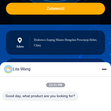
Zatwierdź
Hrabstwo Anping Miasto Hengshui Prowincja Hebei,
Chiny
Adres
Lita Wang
lita@screenmeshnet.com
Wiadomość
elektroniczna
12:31 PM
Good day, what product are you looking for?
0086-13722831297
Telefon