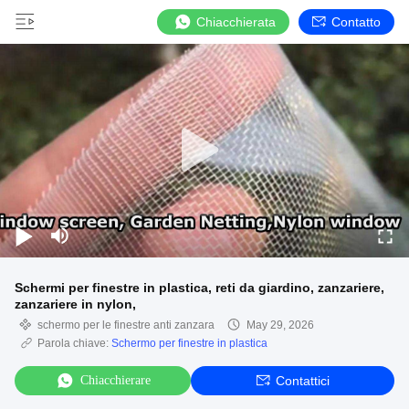
Chiacchierata
Contatto
Schermi per finestre in plastica, reti da giardino, zanzariere,
zanzariere in nylon,
schermo per le finestre anti zanzara
May 29, 2026
Parola chiave:
Schermo per finestre in plastica
Chiacchierare
Contattici