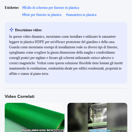
Etichette:
#
Rollo di schermo per finestre in plastica
#
Rete per finestre in plastica
#
zanzariera in plastica
Descrizione video:
In questo video dinamico, mostriamo come installare e utilizzare le zanzariere
leggere in plastica HDPE per un'efficace protezione del giardino e della casa.
Guarda come mostriamo esempi di installazione reale su diversi tipi di finestre,
spieghiamo come scegliere la giusta dimensione della maglia e condividiamo
consigli pratici per tagliare e fissare gli schermi utilizzando strisce adesive o
cornici magnetiche. Vedrai come questa soluzione flessibile tiene lontani gli insetti
mantenendo la ventilazione, rendendola ideale per edifici residenziali, proprietà in
affitto e stanze al piano terra.
Video Correlati