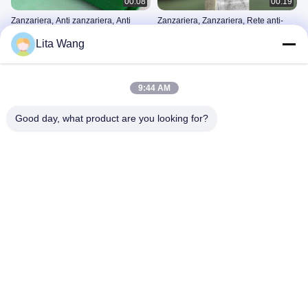
00:08
00:19
Zanzariera, Anti zanzariera, Anti
Zanzariera, Zanzariera, Rete anti-
mosca, Zanzariera in plastica da 20
insetti, Zanzariera in plastica
Lita Wang
mesh
Schermo Per Le Finestre Anti
Schermo Per Le Finestre Anti
Zanzara
Zanzara
March 03, 2026
February 04, 2026
9:44 AM
Good day, what product are you looking for?
00:13
00:07
Video di spedizione della rete per
Rete Da Giardino
insetti da 50 maglie
August 07, 2026
Reticolato Dell'insetto
August 07, 2026
00:30
00:16